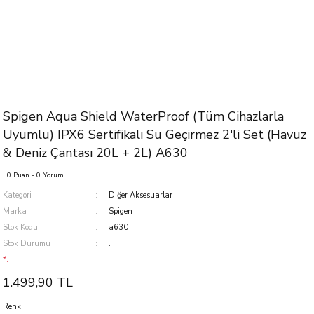
Spigen Aqua Shield WaterProof (Tüm Cihazlarla
Uyumlu) IPX6 Sertifikalı Su Geçirmez 2'li Set (Havuz
& Deniz Çantası 20L + 2L) A630
0 Puan - 0 Yorum
Kategori
Diğer Aksesuarlar
Marka
Spigen
Stok Kodu
a630
Stok Durumu
.
*.
1.499,90 TL
Renk