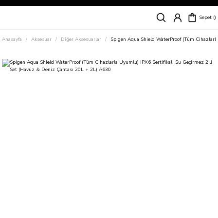
Siparişleriniz
5 İş Günü İçerisinde Kargoda!
Sepet
Kapıda Ödeme Kolaylığı, Kredi Kartı ile Taksitli Hızlı ve Güvenli Alışveriş!
Hemen Keşfet!
Anasayfa
Aksesuar
Diğer Aksesuarlar
Spigen Aqua Shield WaterProof (Tüm Cihazlarla
Süper İndirimli Fiyatlar
Hemen Tıkla Alışverişe Başla!