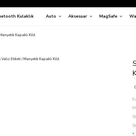
Siparişleriniz
5 İş Günü İçerisinde Kargoda!
uetooth Kulaklık
Auto
Aksesuar
MagSafe
Wa
ıda Ödeme Kolaylığı, Kredi Kartı ile Taksitli Hızlı ve Güvenli Alışve
Hemen Keşfet!
Süper İndirimli Fiyatlar
 Manyetik Kapaklı Kilit
Hemen Tıkla Alışverişe Başla!
S
K
0
K
M
S
S
*.