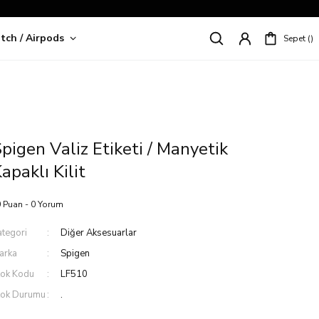
tch / Airpods
Sepet
riş!
pigen Valiz Etiketi / Manyetik
apaklı Kilit
 Puan - 0 Yorum
ategori
Diğer Aksesuarlar
arka
Spigen
tok Kodu
LF510
tok Durumu
.