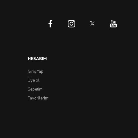
HESABIM
Giriş Yap
Üye ol
Sepetim
Favorilerim