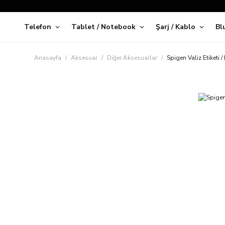
Telefon
Tablet / Notebook
Şarj / Kablo
Bl
Kap
Anasayfa
Aksesuar
Diğer Aksesuarlar
Spigen Valiz Etiketi /