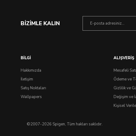
BİZİMLE KALIN
BİLGİ
ALIŞVERİŞ
Hakkımızda
Mesafeli Sat
İletişim
Ödeme ve T
Satış Noktaları
Gizlilik ve G
Wallpapers
Değişim ve İ
Kişisel Veri
©2007-2026 Spigen, Tüm hakları saklıdır.