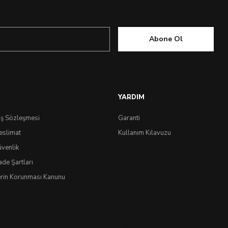
Abone Ol
YARDIM
ış Sözleşmesi
Garanti
eslimat
Kullanım Kılavuzu
üvenlik
ade Şartları
lerin Korunması Kanunu
IdeaSoft
®