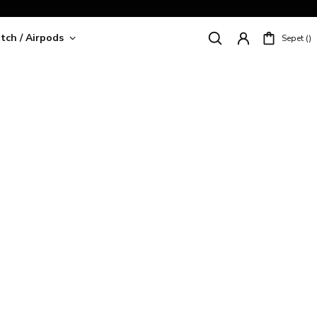
tch / Airpods
Sepet
riş!