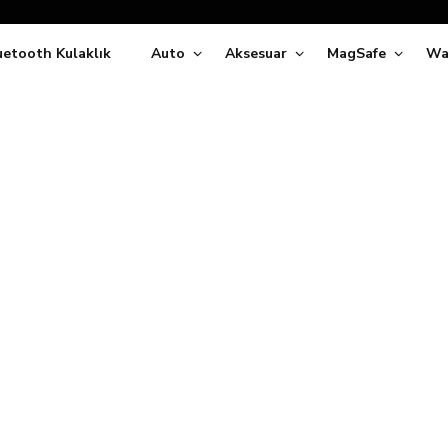
Siparişleriniz
5 İş Günü İçerisinde Kargoda!
uetooth Kulaklık
Auto
Aksesuar
MagSafe
Wa
ıda Ödeme Kolaylığı, Kredi Kartı ile Taksitli Hızlı ve Güvenli Alışve
Hemen Keşfet!
Süper İndirimli Fiyatlar
Hemen Tıkla Alışverişe Başla!