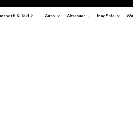
Siparişleriniz
5 İş Günü İçerisinde Kargoda!
uetooth Kulaklık
Auto
Aksesuar
MagSafe
Wa
ıda Ödeme Kolaylığı, Kredi Kartı ile Taksitli Hızlı ve Güvenli Alışve
Hemen Keşfet!
Süper İndirimli Fiyatlar
Hemen Tıkla Alışverişe Başla!