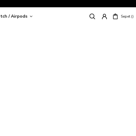
tch / Airpods
Sepet
riş!