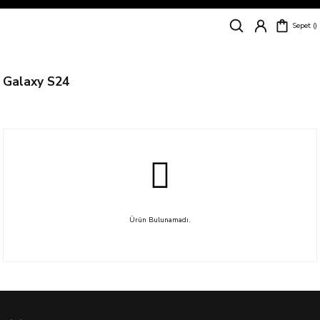
Siparişleriniz
5 İş Günü İçerisinde Kargoda!
Sepet
Kapıda Ödeme Kolaylığı, Kredi Kartı ile Taksitli Hızlı ve Güvenli Alışveriş!
Hemen Keşfet!
Süper İndirimli Fiyatlar
Hemen Tıkla Alışverişe Başla!
Galaxy S24
Ürün Bulunamadı.