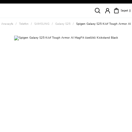
Siparişleriniz
5 İş Günü İçerisinde Kargoda!
Sepet
Kapıda Ödeme Kolaylığı, Kredi Kartı ile Taksitli Hızlı ve Güvenli Alışveriş!
Hemen Keşfet!
Anasayfa
Telefon
SAMSUNG
Galaxy S25
Spigen Galaxy S25 Kılıf Tough Armor AI M
Süper İndirimli Fiyatlar
Hemen Tıkla Alışverişe Başla!