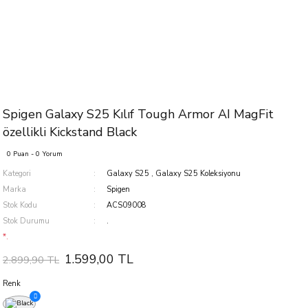
Spigen Galaxy S25 Kılıf Tough Armor AI MagFit
özellikli Kickstand Black
0 Puan - 0 Yorum
Kategori
Galaxy S25
,
Galaxy S25 Koleksiyonu
Marka
Spigen
Stok Kodu
ACS09008
Stok Durumu
.
*.
1.599,00 TL
2.899,90 TL
Renk