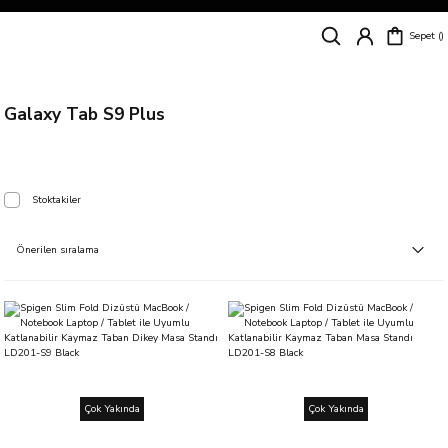
Siparişleriniz
5 İş Günü İçerisinde Kargoda!
Sepet
Kapıda Ödeme Kolaylığı, Kredi Kartı ile Taksitli Hızlı ve Güvenli Alışveriş!
Hemen Keşfet!
Süper İndirimli Fiyatlar
Hemen Tıkla Alışverişe Başla!
Galaxy Tab S9 Plus
Stoktakiler
Çok Yakında
Çok Yakında