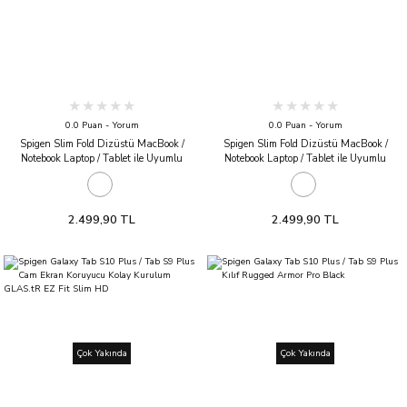
0.0 Puan - Yorum
0.0 Puan - Yorum
Spigen Slim Fold Dizüstü MacBook /
Spigen Slim Fold Dizüstü MacBook /
Notebook Laptop / Tablet ile Uyumlu
Notebook Laptop / Tablet ile Uyumlu
Katlanabilir Kaymaz Taban Dikey Masa
Katlanabilir Kaymaz Taban Masa Standı
Standı LD201-S9 Black
LD201-S8 Black
2.499,90 TL
2.499,90 TL
Çok Yakında
Çok Yakında