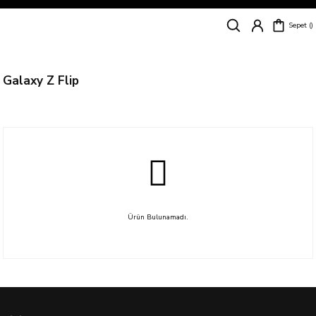
Siparişleriniz
5 İş Günü İçerisinde Kargoda!
Sepet
Kapıda Ödeme Kolaylığı, Kredi Kartı ile Taksitli Hızlı ve Güvenli Alışveriş!
Hemen Keşfet!
Süper İndirimli Fiyatlar
Hemen Tıkla Alışverişe Başla!
Galaxy Z Flip
Ürün Bulunamadı.