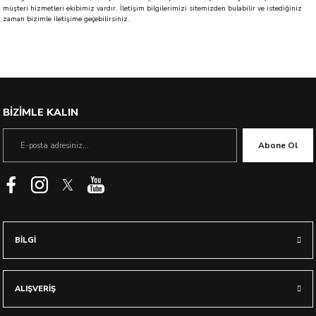
müşteri hizmetleri ekibimiz vardır. İletişim bilgilerimizi sitemizden bulabilir ve istediğiniz
zaman bizimle iletişime geçebilirsiniz.
BİZİMLE KALIN
Abone Ol
BİLGİ
ALIŞVERİŞ