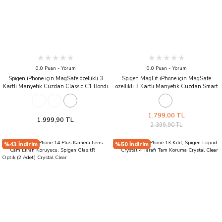
0.0 Puan - Yorum
0.0 Puan - Yorum
Spigen iPhone için MagSafe özellikli 3
Spigen MagFit iPhone için MagSafe
Kartlı Manyetik Cüzdan Classic C1 Bondi
özellikli 3 Kartlı Manyetik Cüzdan Smart
Blue
Fold 2 Wallet Black
1.799,00 TL
1.999,90 TL
2.399,90 TL
%43 İndirim
%50 İndirim