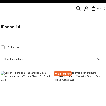
Siparişleriniz
5 İş Günü İçerisinde Kargoda!
Sepet
Kapıda Ödeme Kolaylığı, Kredi Kartı ile Taksitli Hızlı ve Güvenli Alışveriş!
Hemen Keşfet!
Süper İndirimli Fiyatlar
Hemen Tıkla Alışverişe Başla!
iPhone 14
Stoktakiler
%25 İndirim