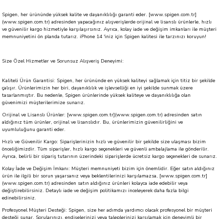
Spigen, her ürününde yüksek kalite ve dayanıklılığı garanti eder. [www.spigen.com.tr]
(www.spigen.com.tr) adresinden yapacağınız alışverişlerde orijinal ve lisanslı ürünlerle, hızlı
ve güvenilir kargo hizmetiyle karşılaşırsınız. Ayrıca, kolay iade ve değişim imkanları ile müşteri
memnuniyetini ön planda tutarız. iPhone 14 'iniz için Spigen kalitesi ile tarzınızı koruyun!
Size Özel Hizmetler ve Sorunsuz Alışveriş Deneyimi:
Kaliteli Ürün Garantisi: Spigen, her ürününde en yüksek kaliteyi sağlamak için titiz bir şekilde
çalışır. Ürünlerimizin her biri, dayanıklılık ve işlevselliği en iyi şekilde sunmak üzere
tasarlanmıştır. Bu nedenle, Spigen ürünlerinde yüksek kaliteye ve dayanıklılığa olan
güvenimizi müşterilerimize sunarız.
Orijinal ve Lisanslı Ürünler: [www.spigen.com.tr](www.spigen.com.tr) adresinden satın
aldığınız tüm ürünler, orijinal ve lisanslıdır. Bu, ürünlerimizin güvenilirliğini ve
uyumluluğunu garanti eder.
Hızlı ve Güvenilir Kargo: Siparişlerinizin hızlı ve güvenilir bir şekilde size ulaşması bizim
önceliğimizdir. Tüm siparişler, hızlı kargo seçenekleri ve güvenli ambalajlama ile gönderilir.
Ayrıca, belirli bir sipariş tutarının üzerindeki siparişlerde ücretsiz kargo seçenekleri de sunarız.
Kolay İade ve Değişim İmkanı: Müşteri memnuniyeti bizim için önemlidir. Eğer satın aldığınız
ürün ile ilgili bir sorun yaşarsanız veya beklentilerinizi karşılamazsa, [www.spigen.com.tr]
(www.spigen.com.tr) adresinden satın aldığınız ürünleri kolayca iade edebilir veya
değiştirebilirsiniz. Detaylı iade ve değişim politikamızı inceleyerek daha fazla bilgi
edinebilirsiniz.
Profesyonel Müşteri Desteği: Spigen, size her adımda yardımcı olacak profesyonel bir müşteri
desteği sunar. Sorularınızı, endişelerinizi veya taleplerinizi karşılamak için deneyimli bir