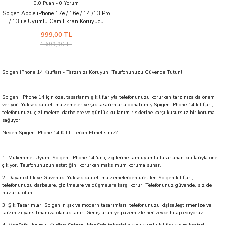
0.0 Puan - 0 Yorum
Spigen Apple iPhone 17e / 16e / 14 /13 Pro
/ 13 ile Uyumlu Cam Ekran Koruyucu
Kolay Kurulum GLAS.tR EZ Fit AntiBlue
999,00 TL
HD (2 Adet)
1.699,90 TL
Spigen iPhone 14 Kılıfları - Tarzınızı Koruyun, Telefonunuzu Güvende Tutun!
Spigen, iPhone 14 için özel tasarlanmış kılıflarıyla telefonunuzu korurken tarzınıza da önem
veriyor. Yüksek kaliteli malzemeler ve şık tasarımlarla donatılmış Spigen iPhone 14 kılıfları,
telefonunuzu çizilmelere, darbelere ve günlük kullanım risklerine karşı kusursuz bir koruma
sağlıyor.
Neden Spigen iPhone 14 Kılıfı Tercih Etmelisiniz?
1. Mükemmel Uyum: Spigen, iPhone 14 'ün çizgilerine tam uyumlu tasarlanan kılıflarıyla öne
çıkıyor. Telefonunuzun estetiğini korurken maksimum koruma sunar.
2. Dayanıklılık ve Güvenlik: Yüksek kaliteli malzemelerden üretilen Spigen kılıfları,
telefonunuzu darbelere, çizilmelere ve düşmelere karşı korur. Telefonunuz güvende, siz de
huzurlu olun.
3. Şık Tasarımlar: Spigen'in şık ve modern tasarımları, telefonunuzu kişiselleştirmenize ve
tarzınızı yansıtmanıza olanak tanır. Geniş ürün yelpazemizle her zevke hitap ediyoruz