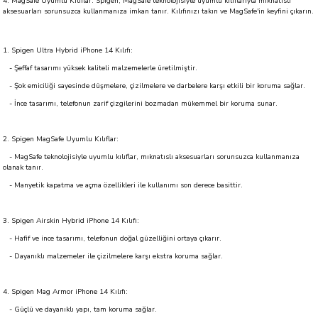
4. MagSafe Uyumlu Kılıflar: Spigen, MagSafe teknolojisiyle uyumlu kılıflarıyla mıknatıslı
aksesuarları sorunsuzca kullanmanıza imkan tanır. Kılıfınızı takın ve MagSafe'in keyfini çıkarın.
1. Spigen Ultra Hybrid iPhone 14 Kılıfı:
- Şeffaf tasarımı yüksek kaliteli malzemelerle üretilmiştir.
- Şok emiciliği sayesinde düşmelere, çizilmelere ve darbelere karşı etkili bir koruma sağlar.
- İnce tasarımı, telefonun zarif çizgilerini bozmadan mükemmel bir koruma sunar.
2. Spigen MagSafe Uyumlu Kılıflar:
- MagSafe teknolojisiyle uyumlu kılıflar, mıknatıslı aksesuarları sorunsuzca kullanmanıza
olanak tanır.
- Manyetik kapatma ve açma özellikleri ile kullanımı son derece basittir.
3. Spigen Airskin Hybrid iPhone 14 Kılıfı:
- Hafif ve ince tasarımı, telefonun doğal güzelliğini ortaya çıkarır.
- Dayanıklı malzemeler ile çizilmelere karşı ekstra koruma sağlar.
4. Spigen Mag Armor iPhone 14 Kılıfı:
- Güçlü ve dayanıklı yapı, tam koruma sağlar.