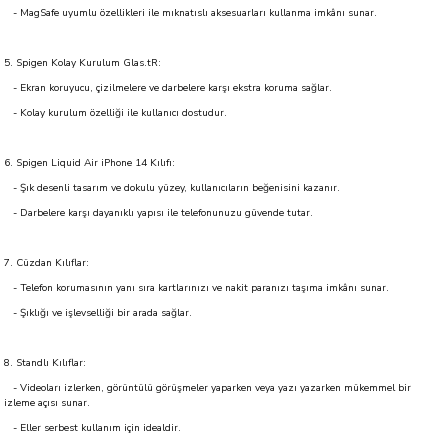
- MagSafe uyumlu özellikleri ile mıknatıslı aksesuarları kullanma imkânı sunar.
5. Spigen Kolay Kurulum Glas.tR:
- Ekran koruyucu, çizilmelere ve darbelere karşı ekstra koruma sağlar.
- Kolay kurulum özelliği ile kullanıcı dostudur.
6. Spigen Liquid Air iPhone 14 Kılıfı:
- Şık desenli tasarım ve dokulu yüzey, kullanıcıların beğenisini kazanır.
- Darbelere karşı dayanıklı yapısı ile telefonunuzu güvende tutar.
7. Cüzdan Kılıflar:
- Telefon korumasının yanı sıra kartlarınızı ve nakit paranızı taşıma imkânı sunar.
- Şıklığı ve işlevselliği bir arada sağlar.
8. Standlı Kılıflar:
- Videoları izlerken, görüntülü görüşmeler yaparken veya yazı yazarken mükemmel bir
izleme açısı sunar.
- Eller serbest kullanım için idealdir.