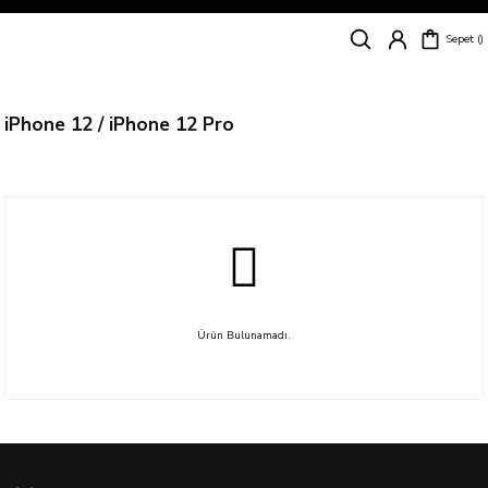
Siparişleriniz
5 İş Günü İçerisinde Kargoda!
Sepet
Kapıda Ödeme Kolaylığı, Kredi Kartı ile Taksitli Hızlı ve Güvenli Alışveriş!
Hemen Keşfet!
Süper İndirimli Fiyatlar
Hemen Tıkla Alışverişe Başla!
iPhone 12 / iPhone 12 Pro
Ürün Bulunamadı.