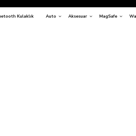
Siparişleriniz
5 İş Günü İçerisinde Kargoda!
uetooth Kulaklık
Auto
Aksesuar
MagSafe
Wa
ıda Ödeme Kolaylığı, Kredi Kartı ile Taksitli Hızlı ve Güvenli Alışve
Hemen Keşfet!
Süper İndirimli Fiyatlar
Hemen Tıkla Alışverişe Başla!