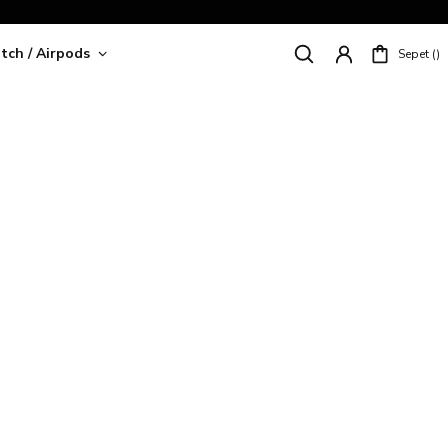
tch / Airpods
Sepet
riş!