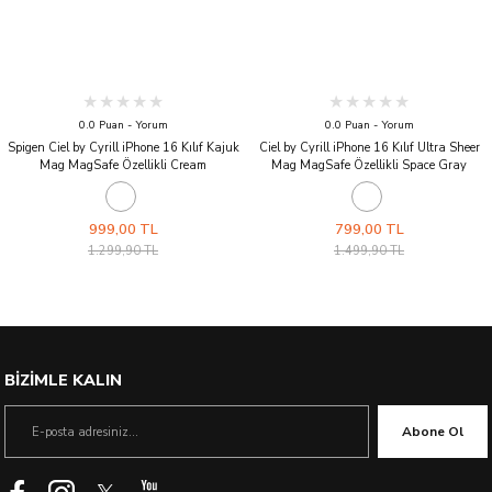
0.0 Puan - Yorum
0.0 Puan - Yorum
Spigen Ciel by Cyrill iPhone 16 Kılıf Kajuk
Ciel by Cyrill iPhone 16 Kılıf Ultra Sheer
Mag MagSafe Özellikli Cream
Mag MagSafe Özellikli Space Gray
999,00 TL
799,00 TL
1.299,90 TL
1.499,90 TL
BİZİMLE KALIN
Abone Ol