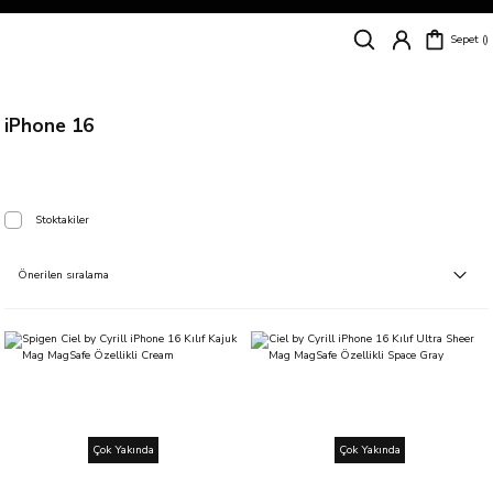
Siparişleriniz
5 İş Günü İçerisinde Kargoda!
Sepet
Kapıda Ödeme Kolaylığı, Kredi Kartı ile Taksitli Hızlı ve Güvenli Alışveriş!
Hemen Keşfet!
Süper İndirimli Fiyatlar
Hemen Tıkla Alışverişe Başla!
iPhone 16
Stoktakiler
Çok Yakında
Çok Yakında