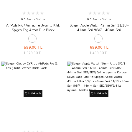
0.0 Puan - Yorum
0.0 Puan - Yorum
AirPods Pro / AirTag ile Uyumlu Kılıf,
Spigen Apple Watch 42mm Seri 11/10 -
Spigen Tag Armor Duo Black
41mm Seri 9/8/7 - 40mm Seri
SE2/SE/6/5/4 ile uyumlu Kordon Kayış
Band Lite Fit Khaki
599,00 TL
699,00 TL
1.379,90 TL
1.499,90 TL
Çok Yakında
Çok Yakında