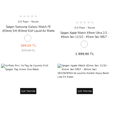
0.0 Puan - Yorum
Spigen Samsung Galaxy Watch FE
0.0 Puan - Yorum
(40mm) 5/4 (40mm) Kılıf Liquid Air Matte
Spigen Apple Watch 49mm Ultra 2/1 -
Black
46mm Seri 11/10 - 45mm Seri 9/8/7 -
44mm Seri SE2/SE/6/5/4 ile uyumlu
Kordon Kayış Rugged Band Matte Black
399,00 TL
979,90 TL
1.999,90 TL
Çok Yakında
Çok Yakında