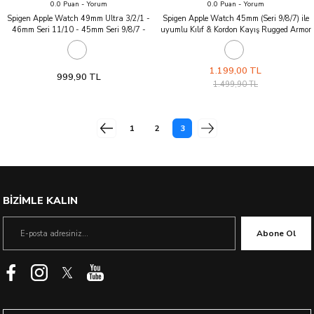
0.0 Puan - Yorum
0.0 Puan - Yorum
Spigen Apple Watch 49mm Ultra 3/2/1 -
Spigen Apple Watch 45mm (Seri 9/8/7) ile
46mm Seri 11/10 - 45mm Seri 9/8/7 -
uyumlu Kılıf & Kordon Kayış Rugged Armor
44mm Seri SE2/SE/6/5/4 ile uyumlu
Pro Black
Kordon Kayış Band Air Fit Spigen Apple
Watch 49mm Ultra 3/2/1 - 46mm Seri
1.199,00 TL
11/10 - 45mm Seri 9/8/7 - 44mm Seri
999,90 TL
1.499,90 TL
SE2/SE/6/5/4 ile uyumlu Kordon Kayış
1
2
3
BİZİMLE KALIN
Abone Ol