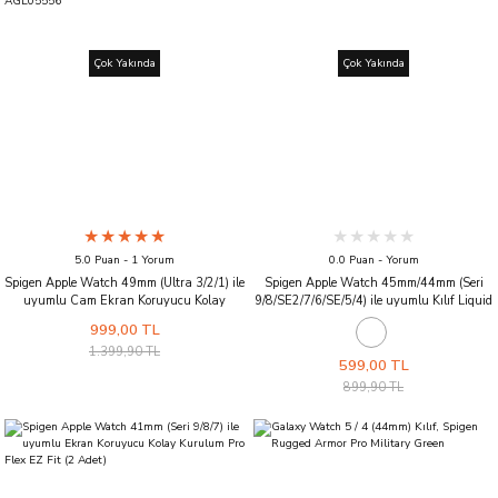
Çok Yakında
Çok Yakında
5.0 Puan - 1 Yorum
0.0 Puan - Yorum
Spigen Apple Watch 49mm (Ultra 3/2/1) ile
Spigen Apple Watch 45mm/44mm (Seri
uyumlu Cam Ekran Koruyucu Kolay
9/8/SE2/7/6/SE/5/4) ile uyumlu Kılıf Liquid
Kurulum GLAS.tR EZ Fit Slim HD (2 Adet)
Crystal 4 Tarafı Tam Koruma Crystal
999,00 TL
- AGL05556
Clear
1.399,90 TL
599,00 TL
899,90 TL