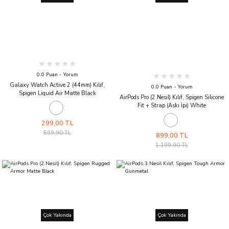
0.0 Puan - Yorum
Galaxy Watch Active 2 (44mm) Kılıf,
0.0 Puan - Yorum
Spigen Liquid Air Matte Black
AirPods Pro (2.Nesil) Kılıf, Spigen Silicone
Fit + Strap (Askı İpi) White
299,00 TL
599,90 TL
899,00 TL
1.199,90 TL
Çok Yakında
Çok Yakında