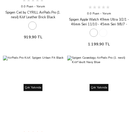
0.0 Puan - Yorum
Spigen Ciel by CYRILL AirPods Pro (1.
0.0 Puan - Yorum
nesil) Kılıf Leather Brick Black
Spigen Apple Watch 49mm Ultra 3/2/1 -
46mm Seri 11/10 - 45mm Seri 9/8/7 -
44mm Seri SE2/SE/6/5/4 ile uyumlu
Kordon Kayış Band Lite Fit Spigen Apple
919,90 TL
Watch 49mm Ultra 3/2/1 - 46mm Seri
11/10 - 45mm Seri 9/8/7 - 44mm Seri
1.199,90 TL
SE2/SE/6/5/4 ile uyumlu Kordon Kayış
Çok Yakında
Çok Yakında