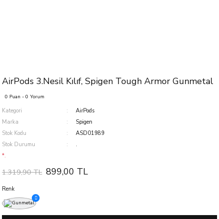
AirPods 3.Nesil Kılıf, Spigen Tough Armor Gunmetal
0 Puan - 0 Yorum
Kategori
AirPods
Marka
Spigen
Stok Kodu
ASD01989
Stok Durumu
.
*.
899,00 TL
1.319,90 TL
Renk