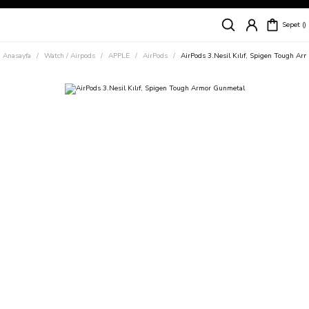
Siparişleriniz
5 İş Günü İçerisinde Kargoda!
Sepet
Kapıda Ödeme Kolaylığı, Kredi Kartı ile Taksitli Hızlı ve Güvenli Alışveriş!
Hemen Keşfet!
Anasayfa
Watch / Airpods
APPLE
AirPods
AirPods 3.Nesil Kılıf, Spigen Tough A
Süper İndirimli Fiyatlar
Hemen Tıkla Alışverişe Başla!