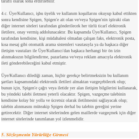
taraflı olarak sona erdirilebilir.
4.c. Üye/Kullanıcı, işbu üyelik ve kullanım koşullarını okuyup kabul ettikten
sonra kendisine Spigen, Spigen'e ait olan ve/veya Spigen'nin iştiraki olan
diğer internet siteleri tarafından gönderilecek her türlü ticarî elektronik
iletilere, onay vermiş addolunacaktır. Bu kapsamda Üye/Kullanıcı, Spigen
tarafından kendisine, kişi müdahalesi olmadan çalışan faks, elektronik posta,
kısa mesaj gibi otomatik arama sistemleri vasıtasıyla ya da başkaca diğer
iletişim vasıtaları ile Üye/Kullanıcı'dan başkaca herhangi bir ön izin
alınmaksızın bilgilendirme, pazarlama ve/veya reklam amacıyla elektronik
ileti gönderebileceğini kabul etmiştir.
Üye/Kullanıcı dilediği zaman, hiçbir gerekçe belirtmeksizin bu kullanım
şartları kapsamındaki elektronik iletileri almaktan vazgeçebilecek olup;
bunun için, Spigen'e çağrı veya iletide yer alan iletişim bilgilerini kullanarak,
bu yöndeki talebi iletmesi yeterli olacaktır. Spigen, vazgeçme talebinin
kendisine kolay bir yolla ve ücretsiz olarak iletilmesini sağlayacak olup;
talebin alınmasını müteakip Spigen derhal bu talebin gereğini yerine
getirecektir. Diğer internet sitelerinden gelen maillerde vazgeçmek için diğer
internet sitelerinde tanımlanan yol izlenmelidir.
5. Sözleşmenin Yürürlüğe Girmesi