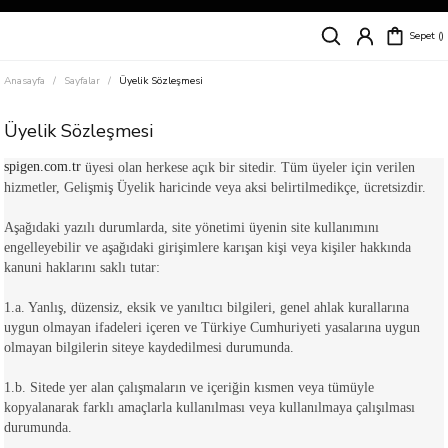
Siparişleriniz
5 İş Günü İçerisinde Kargoda!
Sepet
Kapıda Ödeme Kolaylığı, Kredi Kartı ile Taksitli Hızlı ve Güvenli Alışveriş!
Hemen Keşfet!
Anasayfa
Sayfalar
Üyelik Sözleşmesi
Süper İndirimli Fiyatlar
Hemen Tıkla Alışverişe Başla!
Üyelik Sözleşmesi
spigen.com.tr
üyesi olan herkese açık bir sitedir. Tüm üyeler için verilen
hizmetler, Gelişmiş Üyelik haricinde veya aksi belirtilmedikçe, ücretsizdir.
Aşağıdaki yazılı durumlarda, site yönetimi üyenin site kullanımını
engelleyebilir ve aşağıdaki girişimlere karışan kişi veya kişiler hakkında
kanuni haklarını saklı tutar:
1.a. Yanlış, düzensiz, eksik ve yanıltıcı bilgileri, genel ahlak kurallarına
uygun olmayan ifadeleri içeren ve Türkiye Cumhuriyeti yasalarına uygun
olmayan bilgilerin siteye kaydedilmesi durumunda.
1.b. Sitede yer alan çalışmaların ve içeriğin kısmen veya tümüyle
kopyalanarak farklı amaçlarla kullanılması veya kullanılmaya çalışılması
durumunda.