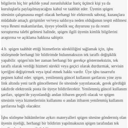
bilgilerin hiç bir şekilde yasal zorunluluklar hariç üçüncü kişi ya da
kuruluşlarla paylaşılmayacağını kabul ve taahhüt eder. Üyenin spigen
sitesinin çalışmasına engel olacak herhangi bir elektronik sabotaj, kazançlara
müdahale amaçlı girişimler ve/veya saldırıya neden olduğunun tespit edilmesi
veya Resmi makamlardan, üyeye yönelik suç duyurusu ya da resmi
soruşturma talebi gelmesi halinde, spigen ilgili üyenin kimlik bilgilerini
araştırma ve açıklama hakkına sahiptir.
4.b. spigen taahhüt ettiği hizmetlerin sürekliliğini sağlamak için, işbu
sözleşmede herhangi bir bildirimde bulunmaksızın tek taraflı değişiklik
yapabilir. spigen'nin her zaman herhangi bir gerekçe göstermeksizin, tek
taraflı olarak verdiği hizmeti sürekli veya geçici olarak durdurmak, servisin
içeriğini değiştirmek veya iptal etmek hakkı vardır. Üye işbu tasarrufu
peşinen kabul eder. spigen, yenilenmiş güncel kullanım şartlarını yine aynı
link altında yeni tarih güncellemesi ile sitesinde yayınlanacak, gerek gördüğü
takdirde elektronik posta ile üyeye bildirilecektir. Yenilenmiş güncel kullanım
şartları, spigen'de yayınlandığı andan itibaren geçerli olacak ve spigen
sitesinin veya hizmetlerinin kullanımı o andan itibaren yenilenmiş kullanım
şartlarına bağlı olacaktır.
İşbu sözleşme hükümlerine aykırı materyalleri spigen sitesine göndermiş olan
üyenin üyeliği, herhangi bir bildirim yapılmaksızın spigen tarafından tek