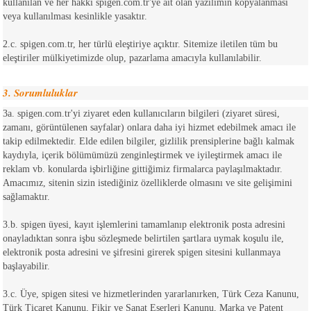
kullanılan ve her hakkı spigen.com.tr'ye ait olan yazılımın kopyalanması
veya kullanılması kesinlikle yasaktır.
2.c. spigen.com.tr, her türlü eleştiriye açıktır. Sitemize iletilen tüm bu
eleştiriler mülkiyetimizde olup, pazarlama amacıyla kullanılabilir.
3. Sorumluluklar
3a. spigen.com.tr'yi ziyaret eden kullanıcıların bilgileri (ziyaret süresi,
zamanı, görüntülenen sayfalar) onlara daha iyi hizmet edebilmek amacı ile
takip edilmektedir. Elde edilen bilgiler, gizlilik prensiplerine bağlı kalmak
kaydıyla, içerik bölümümüzü zenginleştirmek ve iyileştirmek amacı ile
reklam vb. konularda işbirliğine gittiğimiz firmalarca paylaşılmaktadır.
Amacımız, sitenin sizin istediğiniz özelliklerde olmasını ve site gelişimini
sağlamaktır.
3.b. spigen üyesi, kayıt işlemlerini tamamlanıp elektronik posta adresini
onayladıktan sonra işbu sözleşmede belirtilen şartlara uymak koşulu ile,
elektronik posta adresini ve şifresini girerek spigen sitesini kullanmaya
başlayabilir.
3.c. Üye, spigen sitesi ve hizmetlerinden yararlanırken, Türk Ceza Kanunu,
Türk Ticaret Kanunu, Fikir ve Sanat Eserleri Kanunu, Marka ve Patent