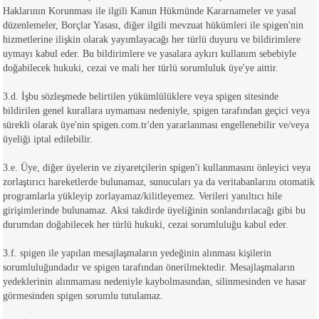
Haklarının Korunması ile ilgili Kanun Hükmünde Kararnameler ve yasal
düzenlemeler, Borçlar Yasası, diğer ilgili mevzuat hükümleri ile spigen'nin
hizmetlerine ilişkin olarak yayımlayacağı her türlü duyuru ve bildirimlere
uymayı kabul eder. Bu bildirimlere ve yasalara aykırı kullanım sebebiyle
doğabilecek hukuki, cezai ve mali her türlü sorumluluk üye'ye aittir.
3.d. İşbu sözleşmede belirtilen yükümlülüklere veya spigen sitesinde
bildirilen genel kurallara uymaması nedeniyle, spigen tarafından geçici veya
sürekli olarak üye'nin spigen.com.tr'den yararlanması engellenebilir ve/veya
üyeliği iptal edilebilir.
3.e. Üye, diğer üyelerin ve ziyaretçilerin spigen'i kullanmasını önleyici veya
zorlaştırıcı hareketlerde bulunamaz, sunucuları ya da veritabanlarını otomatik
programlarla yükleyip zorlayamaz/kilitleyemez. Verileri yanıltıcı hile
girişimlerinde bulunamaz. Aksi takdirde üyeliğinin sonlandırılacağı gibi bu
durumdan doğabilecek her türlü hukuki, cezai sorumluluğu kabul eder.
3.f. spigen ile yapılan mesajlaşmaların yedeğinin alınması kişilerin
sorumluluğundadır ve spigen tarafından önerilmektedir. Mesajlaşmaların
yedeklerinin alınmaması nedeniyle kaybolmasından, silinmesinden ve hasar
görmesinden spigen sorumlu tutulamaz.