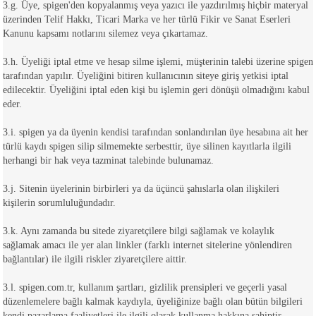
3.g. Üye, spigen'den kopyalanmış veya yazıcı ile yazdırılmış hiçbir materyal
üzerinden Telif Hakkı, Ticari Marka ve her türlü Fikir ve Sanat Eserleri
Kanunu kapsamı notlarını silemez veya çıkartamaz.
3.h. Üyeliği iptal etme ve hesap silme işlemi, müşterinin talebi üzerine spigen
tarafından yapılır. Üyeliğini bitiren kullanıcının siteye giriş yetkisi iptal
edilecektir. Üyeliğini iptal eden kişi bu işlemin geri dönüşü olmadığını kabul
eder.
3.i. spigen ya da üyenin kendisi tarafından sonlandırılan üye hesabına ait her
türlü kaydı spigen silip silmemekte serbesttir, üye silinen kayıtlarla ilgili
herhangi bir hak veya tazminat talebinde bulunamaz.
3.j. Sitenin üyelerinin birbirleri ya da üçüncü şahıslarla olan ilişkileri
kişilerin sorumluluğundadır.
3.k. Aynı zamanda bu sitede ziyaretçilere bilgi sağlamak ve kolaylık
sağlamak amacı ile yer alan linkler (farklı internet sitelerine yönlendiren
bağlantılar) ile ilgili riskler ziyaretçilere aittir.
3.l. spigen.com.tr, kullanım şartları, gizlilik prensipleri ve geçerli yasal
düzenlemelere bağlı kalmak kaydıyla, üyeliğinize bağlı olan bütün bilgileri
kendi pazarlama faaliyetleri ile ilgili olarak kullanma hakkına sahiptir.