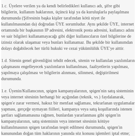
1.c. Üyelere verilen ya da kendi belirledikleri kullanıcı adı, şifre gibi
bilgilerin, kullanım haklarının, üçüncü kişi ya da kuruluşlarla paylaşılması
durumunda (Şifresinin başka kişiler tarafından kötü niyet ile
kullanılmasından da) doğrudan ÜYE sorumludur. Aynı şekilde ÜYE, internet
ortamında bir başkasının IP adresini, elektronik posta adresini, kullanıcı adını
ve sair bilgileri kullanamayacağı gibi diğer kullanıcıların özel bilgilerine de
izinsiz olarak ulaşamaz veya bunları kullanamaz. Bu şekilde bir kullanımdan
dolayı doğabilecek her türlü hukuki ve cezai yükümlülük ÜYE'ye aittir.
1.d. Sitenin genel güvenliğini tehdit edecek, sitenin ve kullanılan yazılımların
çalışmasını engelleyecek yazılımların kullanılması, faaliyetlerin yapılması,
yapılmaya çalışılması ve bilgilerin alınması, silinmesi, değiştirilmesi
durumunda.
1.e. Üyenin/Kullanıcının, spigen kampanyalarının, spigen'nin satış sisteminin
veya internet sitesinin herhangi bir açığından (teknik, vs.) faydalanarak,
spigen'e zarar vermesi, haksız bir menfaat sağlaması, tekrarlanan uygulamalar
yapması, gerçeğe uymayan fiilleri, kampanya veya satış koşullarında istenen
şartları sağlamamasına rağmen, bunlardan yararlanması gibi spigen'in
kampanyalarının, satış sisteminin veya internet sitesinin kötüye
kullanılmasının spigen tarafından tespit edilmesi durumunda, spigen'in
kanunundan doğan tüm haklarının yanında söz konusu işlemleri iptal etme;