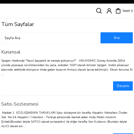
Siparişleriniz
5 İş Günü İçerisinde Kargoda!
Sepet
Kapıda Ödeme Kolaylığı, Kredi Kartı ile Taksitli Hızlı ve Güvenli Alışveriş!
Hemen Keşfet!
Tüm Sayfalar
Süper İndirimli Fiyatlar
Hemen Tıkla Alışverişe Başla!
Kurumsal
Spigen Hakkında "Nasıl başladık ve nereye gidiyoruz?" HİKAYEMİZ Güney Kore'de 2004
yılında piyasaya sürülmesinden bu yana, eskiden 'SGP' olarak bilinen Spigen, mobil aksesuar
alanında sektörde dünyanın önde gelen tasarım firması olarak lanse edilmiştir. Ekran koruma fil
...
Devamı
Satis-Sozlesmesi
Madde 1: SÖZLEŞMENİN TARAFLARI İşbu sözleşme bir tarafta Ataşehir Mahallesi Önder
Sok. No:24 Ataşehir / İstanbul - Türkiye adresinde ikamet eden Anka Mobil Anonim
Şirketi(Bundan böyle SATICI olarak anılacaktır) ile diğer tarafta Son Kullanıcı (Bundan böyle
ALICI olarak anı ...