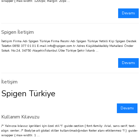
wrapper { max-width: 1200px; margin: 20px ...
Devamı
Spigen İletişim
İletişim Firma Adı Spigen Türkiye Firma Resmi Adı Spigen Türkiye Yetkili Kişi Spigen Destek
Telefon 0850 377 01 01 E-mail info@spigen.com.tr Adres Küçükbakkalköy Mahallesi Önder
Sokak. No:24, 34750 Ataşehir/İstanbul Ülke Türkiye Şehir İstanb ...
Devamı
İletişim
Spigen Türkiye
Devamı
Kullanım Kılavuzu
/* Yalnızca kılavuz içerikleri için özel stil */ .guide-section { font-family: Arial, sans-serif; text-
align: center; /* Body'ye ait global stiller kullanılmadığından footer alanı etkilenmez */ } .guide-
wrapper { max-width: 1 ...