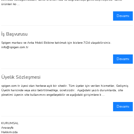
ürünleri ko ...
Devamı
İş Başvurusu
Spigen markası ve Anka Mobil Ekibine katılmak için bizlere 7/24 ulaşabilirsiniz.
info@spigen.com.tr
Devamı
Üyelik Sözleşmesi
spigen.com.tr üyesi olan herkese açık bir sitedir. Tüm üyeler için verilen hizmetler, Gelişmiş
Üyelik haricinde veya aksi belirtilmedikçe, ücretsizdir. Aşağıdaki yazılı durumlarda, site
yönetimi üyenin site kullanımını engelleyebilir ve aşağıdaki girişimlere k ...
Devamı
KURUMSAL
Anasayfa
Hakkımızda