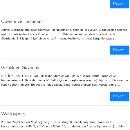
Devamı
Ödeme ve Teslimat
Alışveriş tamam, sıra geldi ödemeye! Merak etmeyin, onun da kolayı var. Bizde ödeme seçeneği
çok! - Kredi kartı - Kapıda Ödeme Ödeme tamam, şimdide sıra teslimatta.
Siparişiniz 1-3 iş günü içerisinde kargo firmasına teslim edilir. Aras kargo ile kapıda ...
Devamı
Gizlilik ve Güvenlik
GİZLİLİK POLİTİKASI Gizlilik Taahhüdümüz Gizlilik Politikamız, kaliteli ürünler ve
hizmetlerimizi kullanıcılarımızla bütünlük içinde birleştirmeye olan bağlılığımızın bir uzantısı
olarak geliştirilmiştir. Bu politika, bize sağladığınız kişisel bilgileri nasıl topladığımızı ...
Devamı
Wallpapers
/* Genel Sayfa Stilleri */ body { margin: 0; padding: 0; font-family: Arial, sans-serif;
background-color: #f4f4f4; } /* Kılavuz Bölümü */ .guide-section { text-align: center; } .guide-