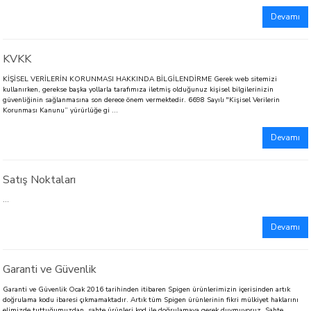
Devamı
KVKK
KİŞİSEL VERİLERİN KORUNMASI HAKKINDA BİLGİLENDİRME Gerek web sitemizi
kullanırken, gerekse başka yollarla tarafımıza iletmiş olduğunuz kişisel bilgilerinizin
güvenliğinin sağlanmasına son derece önem vermektedir. 6698 Sayılı "Kişisel Verilerin
Korunması Kanunu” yürürlüğe gi ...
Devamı
Satış Noktaları
...
Devamı
Garanti ve Güvenlik
Garanti ve Güvenlik Ocak 2016 tarihinden itibaren Spigen ürünlerimizin içerisinden artık
doğrulama kodu ibaresi çıkmamaktadır. Artık tüm Spigen ürünlerinin fikri mülkiyet haklarını
elimizde tuttuğumuzdan, sahte ürünleri kod ile doğrulamaya gerek duymuyoruz. Sahte