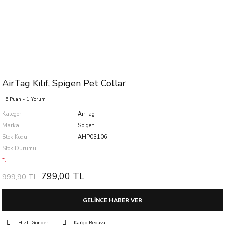
AirTag Kılıf, Spigen Pet Collar
5 Puan - 1 Yorum
Kategori
AirTag
Marka
Spigen
Stok Kodu
AHP03106
Stok Durumu
.
*.
799,00 TL
999,90 TL
GELİNCE HABER VER
Hızlı Gönderi
Kargo Bedava