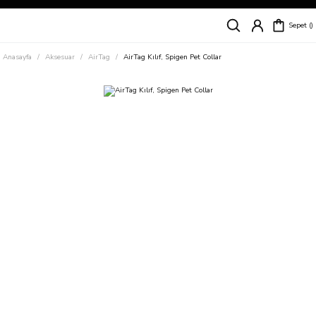
Siparişleriniz
5 İş Günü İçerisinde Kargoda!
Sepet
Kapıda Ödeme Kolaylığı, Kredi Kartı ile Taksitli Hızlı ve Güvenli Alışveriş!
Hemen Keşfet!
Anasayfa
Aksesuar
AirTag
AirTag Kılıf, Spigen Pet Collar
Süper İndirimli Fiyatlar
Hemen Tıkla Alışverişe Başla!