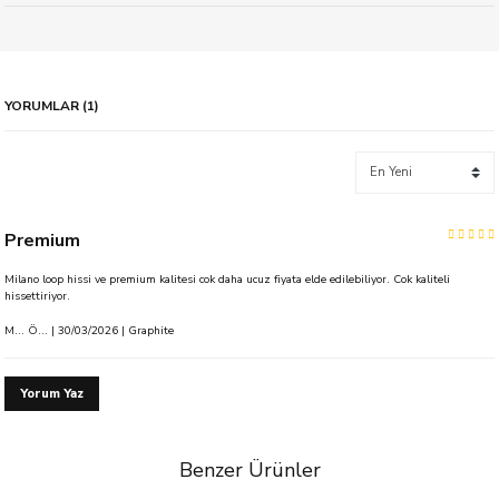
YORUMLAR (1)
Premium
Milano loop hissi ve premium kalitesi cok daha ucuz fiyata elde edilebiliyor. Cok kaliteli
hissettiriyor.
M... Ö... | 30/03/2026 | Graphite
Yorum Yaz
Benzer Ürünler