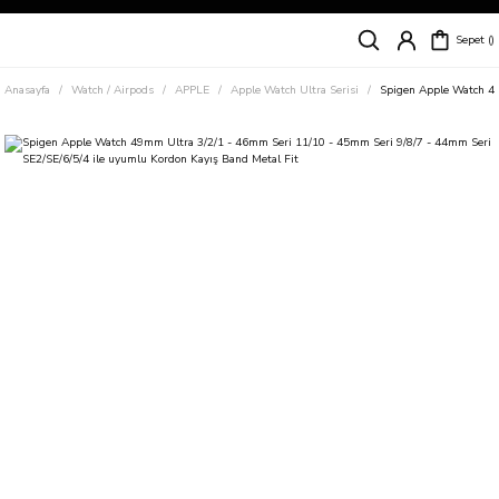
Siparişleriniz
5 İş Günü İçerisinde Kargoda!
Sepet
Kapıda Ödeme Kolaylığı, Kredi Kartı ile Taksitli Hızlı ve Güvenli Alışveriş!
Hemen Keşfet!
Anasayfa
Watch / Airpods
APPLE
Apple Watch Ultra Serisi
Spigen Apple Watch 49
Süper İndirimli Fiyatlar
Hemen Tıkla Alışverişe Başla!