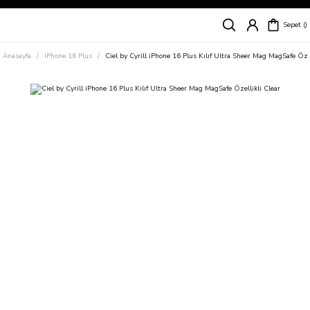
Siparişleriniz
5 İş Günü İçerisinde Kargoda!
Sepet
Kapıda Ödeme Kolaylığı, Kredi Kartı ile Taksitli Hızlı ve Güvenli Alışveriş!
Hemen Keşfet!
Anasayfa
iPhone 16 Plus
Ciel by Cyrill iPhone 16 Plus Kılıf Ultra Sheer Mag MagSafe Özel
Süper İndirimli Fiyatlar
Hemen Tıkla Alışverişe Başla!