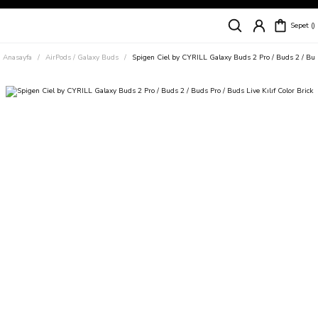
Siparişleriniz
5 İş Günü İçerisinde Kargoda!
Sepet
Kapıda Ödeme Kolaylığı, Kredi Kartı ile Taksitli Hızlı ve Güvenli Alışveriş!
Hemen Keşfet!
Anasayfa
AirPods / Galaxy Buds
Spigen Ciel by CYRILL Galaxy Buds 2 Pro / Buds 2 / Buds
Süper İndirimli Fiyatlar
Hemen Tıkla Alışverişe Başla!