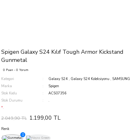
Spigen Galaxy S24 Kılıf Tough Armor Kickstand
Gunmetal
0 Puan - 0 Yorum
Kategori
Galaxy S24
,
Galaxy S24 Koleksiyonu
,
SAMSUNG
Marka
Spigen
Stok Kodu
ACS07356
Stok Durumu
.
*.
1.199,00 TL
2.049,90 TL
Renk