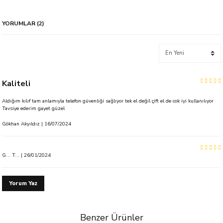
YORUMLAR (2)
Kaliteli
Aldığım kılıf tam anlamıyla telefon güvenliği sağlıyor tek el değil çift el de cok iyi kullanılıyor
Tavsiye ederim gayet güzel
Gökhan Akyıldız | 16/07/2024
G... T... | 26/01/2024
Yorum Yaz
Benzer Ürünler