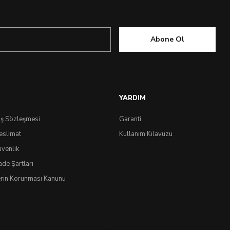
Abone Ol
YARDIM
ış Sözleşmesi
Garanti
eslimat
Kullanım Kılavuzu
üvenlik
ade Şartları
lerin Korunması Kanunu
 Gray
IdeaSoft
®