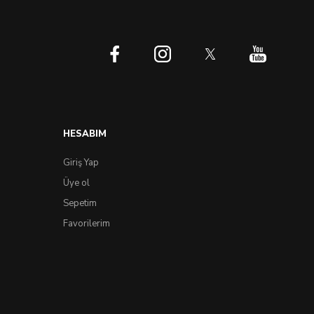
HESABIM
Giriş Yap
Üye ol
Sepetim
Favorilerim