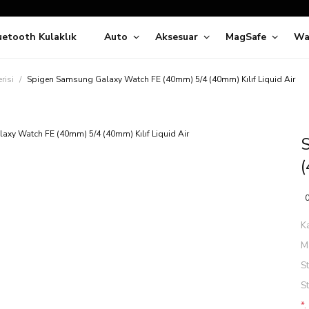
Siparişleriniz
5 İş Günü İçerisinde Kargoda!
uetooth Kulaklık
Auto
Aksesuar
MagSafe
Wa
ıda Ödeme Kolaylığı, Kredi Kartı ile Taksitli Hızlı ve Güvenli Alışve
Hemen Keşfet!
Süper İndirimli Fiyatlar
risi
Spigen Samsung Galaxy Watch FE (40mm) 5/4 (40mm) Kılıf Liquid Air
Hemen Tıkla Alışverişe Başla!
(
0
K
M
S
S
*.