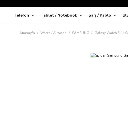
Telefon
Tablet / Notebook
Şarj / Kablo
Bl
Kap
Anasayfa
Watch / Airpods
SAMSUNG
Galaxy Watch 5 / 4 Se