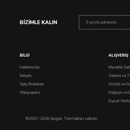
BİZİMLE KALIN
BİLGİ
ALIŞVERİŞ
Hakkımızda
Mesafeli Sat
İletişim
Ödeme ve T
Satış Noktaları
Gizlilik ve G
Wallpapers
Değişim ve İ
0.0 Puan - 0 Yorum
Kişisel Veri
Galaxy Watch 5 / 4 (40mm) Kılıf, Spigen Rugged Armor Charcoal
©2007-2026 Spigen, Tüm hakları saklıdır.