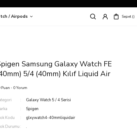
tch / Airpods
Sepet
riş!
Spigen Samsung Galaxy Watch FE
40mm) 5/4 (40mm) Kılıf Liquid Air
 Puan - 0 Yorum
ategori
Galaxy Watch 5 / 4 Serisi
arka
Spigen
tok Kodu
glxywatch4-40mmliquidair
tok Durumu
.