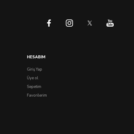
HESABIM
Giriş Yap
Üye ol
Sepetim
Favorilerim