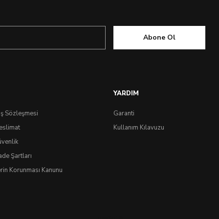
Abone Ol
YARDIM
ış Sözleşmesi
Garanti
eslimat
Kullanım Kılavuzu
üvenlik
ade Şartları
lerin Korunması Kanunu
IdeaSoft
®