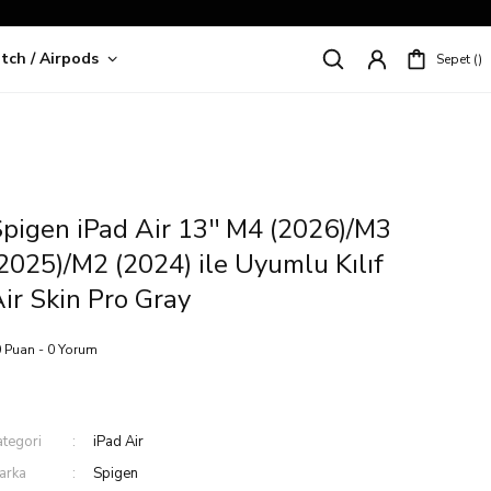
tch / Airpods
Sepet
riş!
pigen iPad Air 13'' M4 (2026)/M3
2025)/M2 (2024) ile Uyumlu Kılıf
ir Skin Pro Gray
 Puan - 0 Yorum
ategori
iPad Air
arka
Spigen