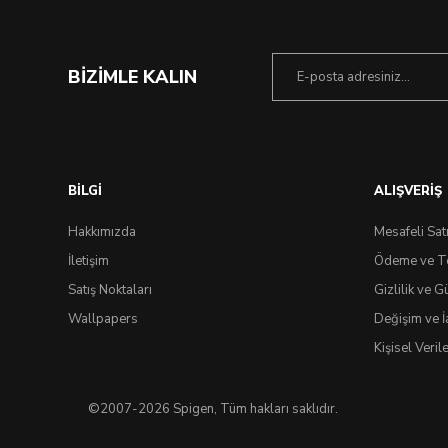
BİZİMLE KALIN
BİLGİ
ALIŞVERİŞ
Hakkımızda
Mesafeli Sat
İletişim
Ödeme ve T
Satış Noktaları
Gizlilik ve G
Wallpapers
Değişim ve İ
Kişisel Veri
©2007-2026 Spigen, Tüm hakları saklıdır.