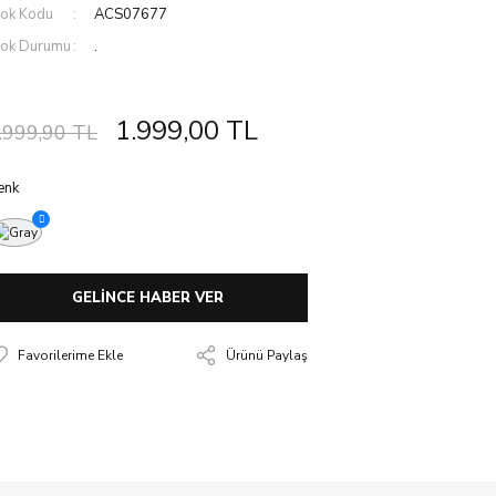
tok Kodu
ACS07677
tok Durumu
.
1.999,00 TL
.999,90 TL
enk
GELİNCE HABER VER
Ürünü Paylaş