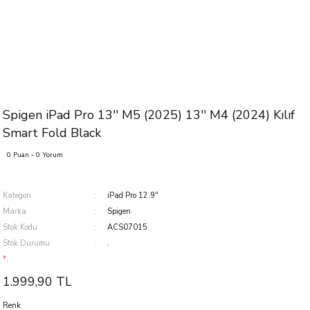
Spigen iPad Pro 13'' M5 (2025) 13'' M4 (2024) Kılıf
Smart Fold Black
0 Puan - 0 Yorum
Kategori
iPad Pro 12.9''
Marka
Spigen
Stok Kodu
ACS07015
Stok Durumu
.
*.
1.999,90 TL
Renk