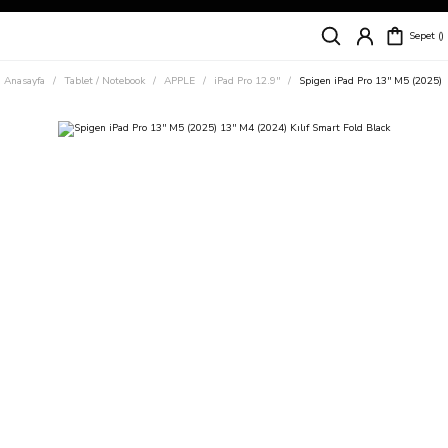
Siparişleriniz
5 İş Günü İçerisinde Kargoda!
Sepet
Kapıda Ödeme Kolaylığı, Kredi Kartı ile Taksitli Hızlı ve Güvenli Alışveriş!
Hemen Keşfet!
Anasayfa
Tablet / Notebook
APPLE
iPad Pro 12.9''
Spigen iPad Pro 13'' M5 (2025) 1
Süper İndirimli Fiyatlar
Hemen Tıkla Alışverişe Başla!