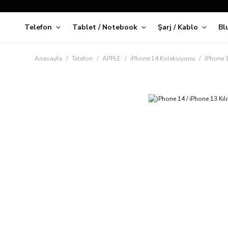
Telefon
Tablet / Notebook
Şarj / Kablo
Bl
Kap
Anasayfa
Telefon
APPLE
iPhone 14 Koleksiyonu
iPhone 