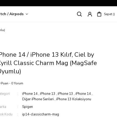
tch / Airpods
Sepet
riş!
mlu)
Phone 14 / iPhone 13 Kılıf, Ciel by
yrill Classic Charm Mag (MagSafe
Uyumlu)
 Puan - 0 Yorum
ategori
iPhone 14
,
iPhone 13
,
iPhone 13
,
iPhone 14
,
Diğer iPhone Serileri
,
iPhone 13 Koleksiyonu
arka
Spigen
tok Kodu
ip14-classiccharm-mag