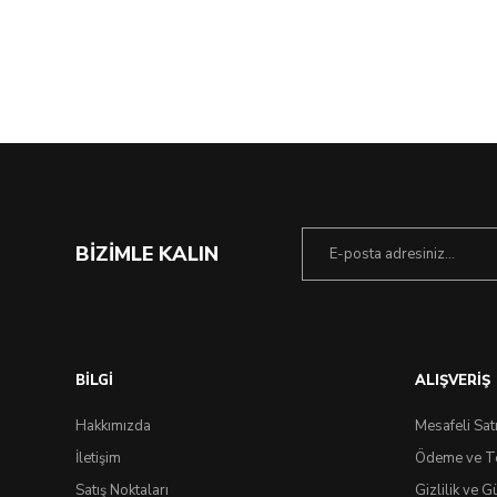
BİZİMLE KALIN
Çok Yakında
BİLGİ
ALIŞVERİŞ
Hakkımızda
Mesafeli Sat
İletişim
Ödeme ve T
Satış Noktaları
Gizlilik ve G