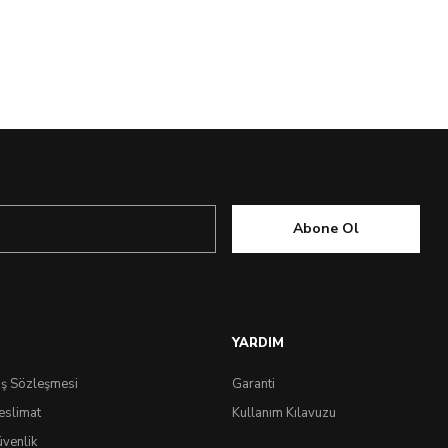
Çok Yakında
Abone Ol
YARDIM
ış Sözleşmesi
Garanti
eslimat
Kullanım Kılavuzu
üvenlik