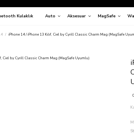
Siparişleriniz
5 İş Günü İçerisinde Kargoda!
uetooth Kulaklık
Auto
Aksesuar
MagSafe
Wa
ıda Ödeme Kolaylığı, Kredi Kartı ile Taksitli Hızlı ve Güvenli Alışve
Hemen Keşfet!
Süper İndirimli Fiyatlar
14
iPhone 14 / iPhone 13 Kılıf, Ciel by Cyrill Classic Charm Mag (MagSafe Uyu
Hemen Tıkla Alışverişe Başla!
i
C
0
K
M
S