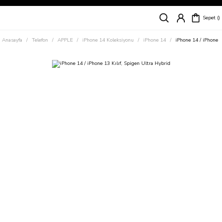
Siparişleriniz
5 İş Günü İçerisinde Kargoda!
Sepet
Kapıda Ödeme Kolaylığı, Kredi Kartı ile Taksitli Hızlı ve Güvenli Alışveriş!
Hemen Keşfet!
Anasayfa
Telefon
APPLE
iPhone 14 Koleksiyonu
iPhone 14
iPhone 14 / iPhone 1
Süper İndirimli Fiyatlar
Hemen Tıkla Alışverişe Başla!