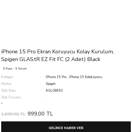
iPhone 15 Pro Ekran Koruyucu Kolay Kurulum,
Spigen GLAS.tR EZ Fit FC (2 Adet) Black
5 Puan - 5 Yorum
Kategori
iPhone 15 Pro
,
iPhone 15 Koleksiyonu
Marka
Spigen
Stok Kodu
AGL06893
Stok Durumu
.
*.
999,00 TL
1.699,90 TL
GELİNCE HABER VER