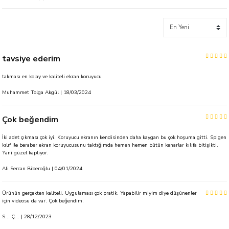
tavsiye ederim
takması en kolay ve kaliteli ekran koruyucu
Muhammet Tolga Akgül | 18/03/2024
Çok beğendim
İki adet çıkması çok iyi. Koruyucu ekranın kendisinden daha kaygan bu çok hoşuma gitti. Spigen
kılıf ile beraber ekran koruyucusunu taktığımda hemen hemen bütün kenarlar kılıfa bitişikti.
Yani güzel kaplıyor.
Ali Sercan Biberoğlu | 04/01/2024
Ürünün gerçekten kaliteli. Uygulaması çok pratik. Yapabilir miyim diye düşünenler
için videosu da var. Çok beğendim.
S... Ç... | 28/12/2023