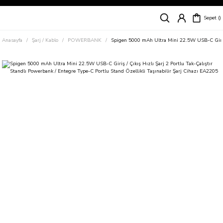
Siparişleriniz
5 İş Günü İçerisinde Kargoda!
Sepet
Kapıda Ödeme Kolaylığı, Kredi Kartı ile Taksitli Hızlı ve Güvenli Alışveriş!
Hemen Keşfet!
Anasayfa
Şarj / Kablo
POWERBANK
Spigen 5000 mAh Ultra Mini 22.5W USB-C Giriş / 
Süper İndirimli Fiyatlar
Hemen Tıkla Alışverişe Başla!