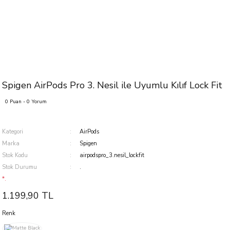
Spigen AirPods Pro 3. Nesil ile Uyumlu Kılıf Lock Fit
0 Puan - 0 Yorum
Kategori
AirPods
Marka
Spigen
Stok Kodu
airpodspro_3.nesil_lockfit
Stok Durumu
.
*.
1.199,90 TL
Renk