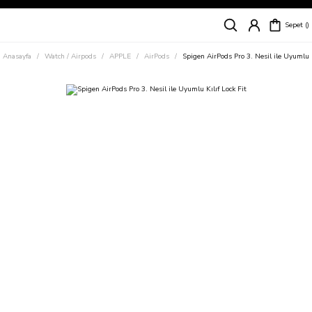
Siparişleriniz
5 İş Günü İçerisinde Kargoda!
Sepet
Kapıda Ödeme Kolaylığı, Kredi Kartı ile Taksitli Hızlı ve Güvenli Alışveriş!
Hemen Keşfet!
Anasayfa
Watch / Airpods
APPLE
AirPods
Spigen AirPods Pro 3. Nesil ile Uyumlu K
Süper İndirimli Fiyatlar
Hemen Tıkla Alışverişe Başla!