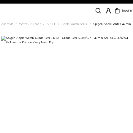
Siparişleriniz
5 İş Günü İçerisinde Kargoda!
Sepet
Kapıda Ödeme Kolaylığı, Kredi Kartı ile Taksitli Hızlı ve Güvenli Alışveriş!
Hemen Keşfet!
Anasayfa
Watch / Airpods
APPLE
Apple Watch Serisi
Spigen Apple Watch 42mm Se
Süper İndirimli Fiyatlar
Hemen Tıkla Alışverişe Başla!