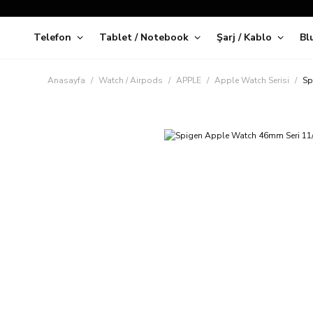
Telefon
Tablet / Notebook
Şarj / Kablo
Bl
Kap
Anasayfa
Watch / Airpods
APPLE
Apple Watch Serisi
Sp