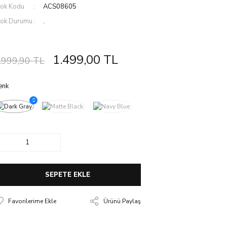
tok Kodu
ACS08605
tok Durumu
.
1.499,00 TL
.999,90 TL
enk
SEPETE EKLE
Ürünü Paylaş