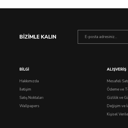
BİZİMLE KALIN
BİLGİ
ALIŞVERİŞ
Hakkımızda
Mesafeli Sat
İletişim
Ödeme ve T
Satış Noktaları
Gizlilik ve G
Wallpapers
Değişim ve İ
Kişisel Veri