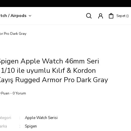
tch / Airpods
Sepet
riş!
or Pro Dark Gray
Spigen Apple Watch 46mm Seri
1/10 ile uyumlu Kılıf & Kordon
ayış Rugged Armor Pro Dark Gray
 Puan - 0 Yorum
ategori
Apple Watch Serisi
arka
Spigen