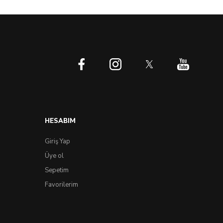
HESABIM
Giriş Yap
Üye ol
Sepetim
Favorilerim