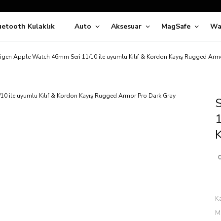
Siparişleriniz
5 İş Günü İçerisinde Kargoda!
uetooth Kulaklık
Auto
Aksesuar
MagSafe
Wa
ıda Ödeme Kolaylığı, Kredi Kartı ile Taksitli Hızlı ve Güvenli Alışve
Hemen Keşfet!
Süper İndirimli Fiyatlar
igen Apple Watch 46mm Seri 11/10 ile uyumlu Kılıf & Kordon Kayış Rugged Arm
Hemen Tıkla Alışverişe Başla!
1
K
0
K
M