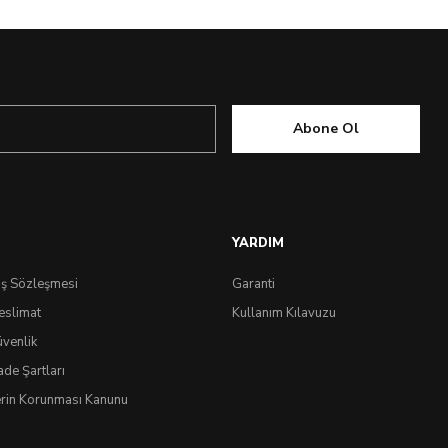
Abone Ol
YARDIM
ış Sözleşmesi
Garanti
eslimat
Kullanım Kılavuzu
üvenlik
ade Şartları
lerin Korunması Kanunu