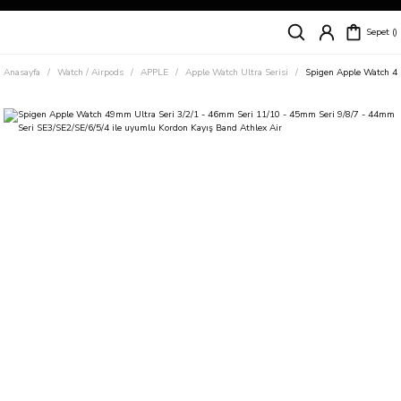
Siparişleriniz
5 İş Günü İçerisinde Kargoda!
Sepet
Kapıda Ödeme Kolaylığı, Kredi Kartı ile Taksitli Hızlı ve Güvenli Alışveriş!
Hemen Keşfet!
Anasayfa
Watch / Airpods
APPLE
Apple Watch Ultra Serisi
Spigen Apple Watch 49
Süper İndirimli Fiyatlar
Hemen Tıkla Alışverişe Başla!