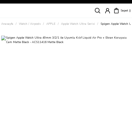
Siparişleriniz
5 İş Günü İçerisinde Kargoda!
Sepet
Kapıda Ödeme Kolaylığı, Kredi Kartı ile Taksitli Hızlı ve Güvenli Alışveriş!
Hemen Keşfet!
Anasayfa
Watch / Airpods
APPLE
Apple Watch Ultra Serisi
Spigen Apple Watch Ul
Süper İndirimli Fiyatlar
Hemen Tıkla Alışverişe Başla!