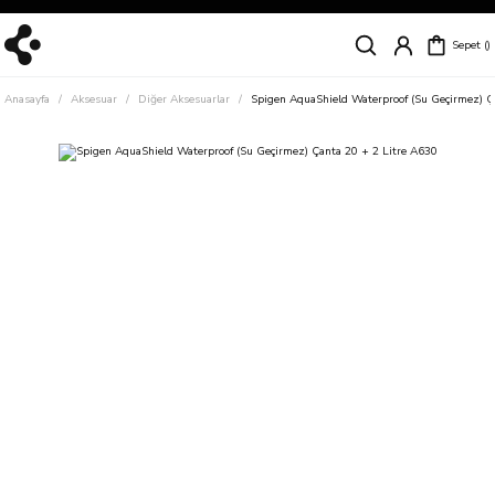
Siparişleriniz
5 İş Günü İçerisinde Kargoda!
Sepet
Kapıda Ödeme Kolaylığı, Kredi Kartı ile Taksitli Hızlı ve Güvenli Alışveriş!
Hemen Keşfet!
Anasayfa
Aksesuar
Diğer Aksesuarlar
Süper İndirimli Fiyatlar
Spigen AquaShield Waterproof (Su Geçirmez) Ç
Hemen Tıkla Alışverişe Başla!