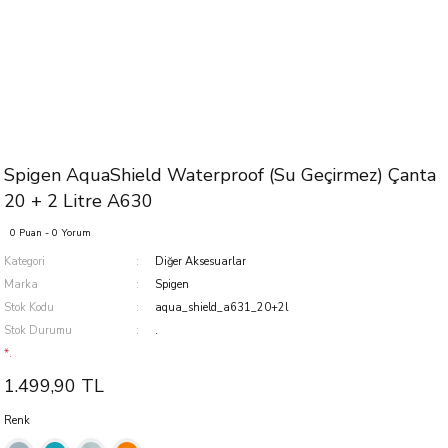
Spigen AquaShield Waterproof (Su Geçirmez) Çanta
20 + 2 Litre A630
0 Puan - 0 Yorum
Kategori
Diğer Aksesuarlar
Marka
Spigen
Stok Kodu
aqua_shield_a631_20+2l
Stok Durumu
.
*.
1.499,90 TL
Renk