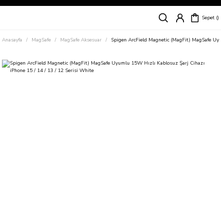
Siparişleriniz
5 İş Günü İçerisinde Kargoda!
Sepet
Kapıda Ödeme Kolaylığı, Kredi Kartı ile Taksitli Hızlı ve Güvenli Alışveriş!
Hemen Keşfet!
Anasayfa
MagSafe
MagSafe Aksesuar
Spigen ArcField Magnetic (MagFit) MagSafe Uyu
Süper İndirimli Fiyatlar
Hemen Tıkla Alışverişe Başla!