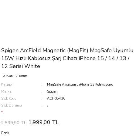
Spigen ArcField Magnetic (MagFit) MagSafe Uyumlu
15W Hızlı Kablosuz Şarj Cihazı iPhone 15 / 14 / 13 /
12 Serisi White
0 Puan - 0 Yorum
Kategori
MagSafe Aksesuar
,
iPhone 13 Koleksiyonu
Marka
Spigen
Stok Kodu
ACH05430
Stok Durumu
.
*.
1.999,00 TL
2.599,90 TL
Renk