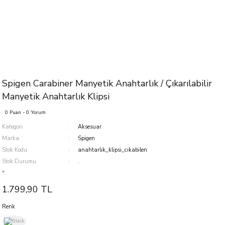
Spigen Carabiner Manyetik Anahtarlık / Çıkarılabilir
Manyetik Anahtarlık Klipsi
0 Puan - 0 Yorum
Kategori
Aksesuar
Marka
Spigen
Stok Kodu
anahtarlık_klipsi_cıkabilen
Stok Durumu
.
*.
1.799,90 TL
Renk