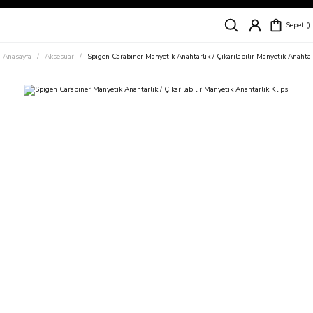
Siparişleriniz
5 İş Günü İçerisinde Kargoda!
Sepet
Kapıda Ödeme Kolaylığı, Kredi Kartı ile Taksitli Hızlı ve Güvenli Alışveriş!
Hemen Keşfet!
Anasayfa
Aksesuar
Spigen Carabiner Manyetik Anahtarlık / Çıkarılabilir Manyetik Anahtar
Süper İndirimli Fiyatlar
Hemen Tıkla Alışverişe Başla!