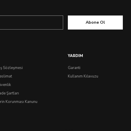
Abone Ol
YARDIM
ış Sözleşmesi
Garanti
eslimat
Kullanım Kılavuzu
üvenlik
ade Şartları
lerin Korunması Kanunu
IdeaSoft
®