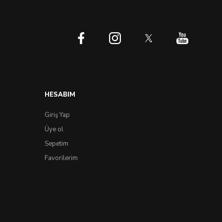
HESABIM
Giriş Yap
Üye ol
Sepetim
Favorilerim