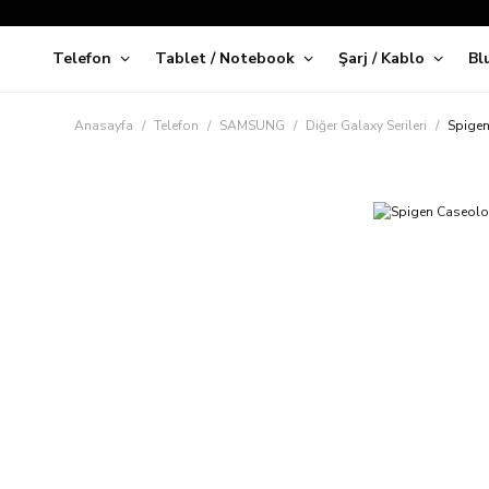
Telefon
Tablet / Notebook
Şarj / Kablo
Bl
Kap
Anasayfa
Telefon
SAMSUNG
Diğer Galaxy Serileri
Spigen