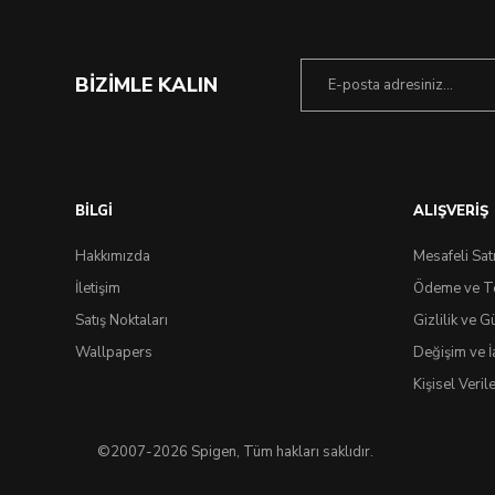
BİZİMLE KALIN
BİLGİ
ALIŞVERİŞ
Hakkımızda
Mesafeli Sat
İletişim
Ödeme ve T
Satış Noktaları
Gizlilik ve G
Wallpapers
Değişim ve İ
Kişisel Veri
©2007-2026 Spigen, Tüm hakları saklıdır.