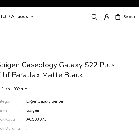
tch / Airpods
Sepet
riş!
pigen Caseology Galaxy S22 Plus
ılıf Parallax Matte Black
 Puan - 0 Yorum
ategori
Diğer Galaxy Serileri
arka
Spigen
tok Kodu
ACS03973
tok Durumu
.