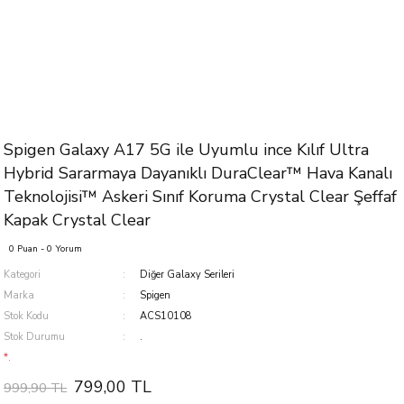
Spigen Galaxy A17 5G ile Uyumlu ince Kılıf Ultra
Hybrid Sararmaya Dayanıklı DuraClear™ Hava Kanalı
Teknolojisi™ Askeri Sınıf Koruma Crystal Clear Şeffaf
Kapak Crystal Clear
0 Puan - 0 Yorum
Kategori
Diğer Galaxy Serileri
Marka
Spigen
Stok Kodu
ACS10108
Stok Durumu
.
*.
799,00 TL
999,90 TL