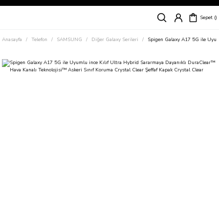
Siparişleriniz
5 İş Günü İçerisinde Kargoda!
Sepet
Kapıda Ödeme Kolaylığı, Kredi Kartı ile Taksitli Hızlı ve Güvenli Alışveriş!
Hemen Keşfet!
Anasayfa
Telefon
SAMSUNG
Diğer Galaxy Serileri
Spigen Galaxy A17 5G ile Uyuml
Süper İndirimli Fiyatlar
Hemen Tıkla Alışverişe Başla!