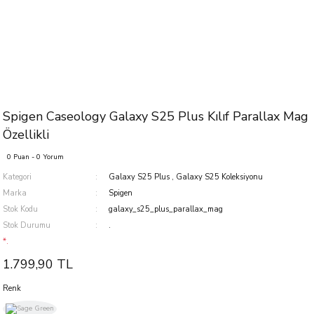
Spigen Caseology Galaxy S25 Plus Kılıf Parallax Mag
Özellikli
0 Puan - 0 Yorum
Kategori
Galaxy S25 Plus
,
Galaxy S25 Koleksiyonu
Marka
Spigen
Stok Kodu
galaxy_s25_plus_parallax_mag
Stok Durumu
.
*.
1.799,90 TL
Renk