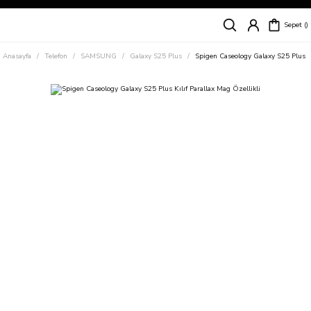
Siparişleriniz
5 İş Günü İçerisinde Kargoda!
Sepet
Kapıda Ödeme Kolaylığı, Kredi Kartı ile Taksitli Hızlı ve Güvenli Alışveriş!
Hemen Keşfet!
Anasayfa
Telefon
SAMSUNG
Galaxy S25 Plus
Spigen Caseology Galaxy S25 Plus Kı
Süper İndirimli Fiyatlar
Hemen Tıkla Alışverişe Başla!