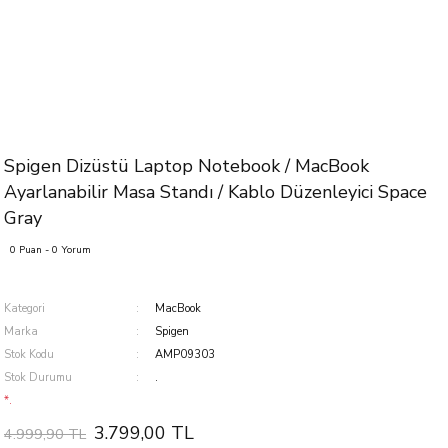
Spigen Dizüstü Laptop Notebook / MacBook
Ayarlanabilir Masa Standı / Kablo Düzenleyici Space
Gray
0 Puan - 0 Yorum
Kategori
MacBook
Marka
Spigen
Stok Kodu
AMP09303
Stok Durumu
.
*.
3.799,00 TL
4.999,90 TL