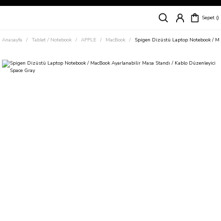
Siparişleriniz
5 İş Günü İçerisinde Kargoda!
Sepet
Kapıda Ödeme Kolaylığı, Kredi Kartı ile Taksitli Hızlı ve Güvenli Alışveriş!
Hemen Keşfet!
Anasayfa
Tablet / Notebook
APPLE
MacBook
Spigen Dizüstü Laptop Notebook / Mac
Süper İndirimli Fiyatlar
Hemen Tıkla Alışverişe Başla!