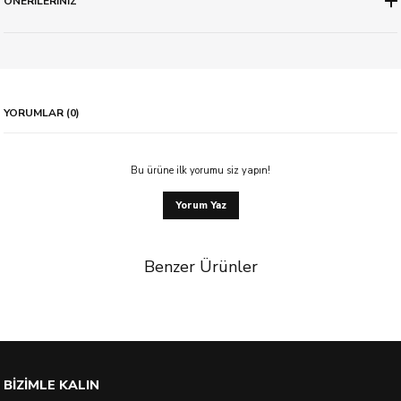
ÖNERİLERİNİZ
YORUMLAR (0)
Bu ürüne ilk yorumu siz yapın!
Yorum Yaz
Benzer Ürünler
%8 İndirim
BİZİMLE KALIN