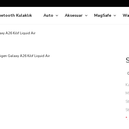
Siparişleriniz
5 İş Günü İçerisinde Kargoda!
uetooth Kulaklık
Auto
Aksesuar
MagSafe
Wa
ıda Ödeme Kolaylığı, Kredi Kartı ile Taksitli Hızlı ve Güvenli Alışve
Hemen Keşfet!
Süper İndirimli Fiyatlar
xy A26 Kılıf Liquid Air
Hemen Tıkla Alışverişe Başla!
S
0
K
M
S
S
*.