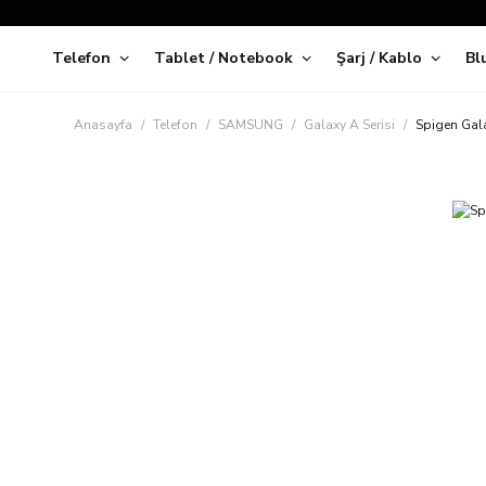
Telefon
Tablet / Notebook
Şarj / Kablo
Bl
Kap
Anasayfa
Telefon
SAMSUNG
Galaxy A Serisi
Spigen Gala