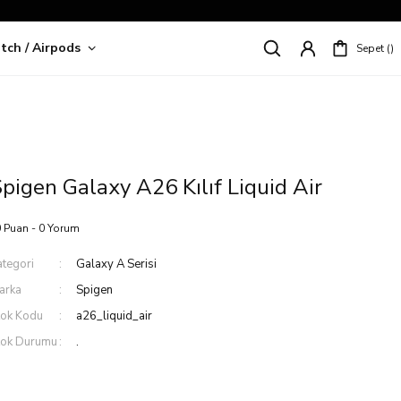
tch / Airpods
Sepet
riş!
pigen Galaxy A26 Kılıf Liquid Air
 Puan - 0 Yorum
ategori
Galaxy A Serisi
arka
Spigen
tok Kodu
a26_liquid_air
tok Durumu
.