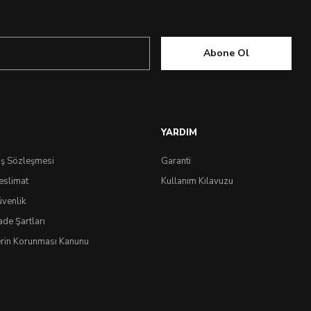
Abone Ol
YARDIM
ış Sözleşmesi
Garanti
eslimat
Kullanım Kılavuzu
üvenlik
ade Şartları
lerin Korunması Kanunu
IdeaSoft
®