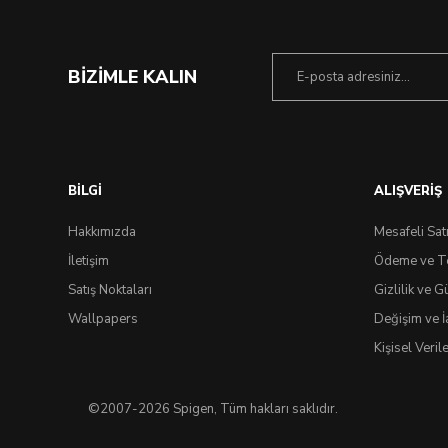
BİZİMLE KALIN
BİLGİ
ALIŞVERİŞ
Hakkımızda
Mesafeli Sat
İletişim
Ödeme ve T
Satış Noktaları
Gizlilik ve G
Wallpapers
Değişim ve İ
Kişisel Veri
©2007-2026 Spigen, Tüm hakları saklıdır.