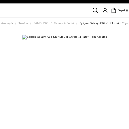
Siparişleriniz
5 İş Günü İçerisinde Kargoda!
Sepet
Kapıda Ödeme Kolaylığı, Kredi Kartı ile Taksitli Hızlı ve Güvenli Alışveriş!
Hemen Keşfet!
Anasayfa
Telefon
SAMSUNG
Galaxy A Serisi
Spigen Galaxy A36 Kılıf Liquid Crys
Süper İndirimli Fiyatlar
Hemen Tıkla Alışverişe Başla!