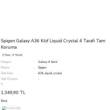
Spigen Galaxy A36 Kılıf Liquid Crystal 4 Tarafı Tam
Koruma
0 Puan - 0 Yorum
Kategori
Galaxy A Serisi
Marka
Spigen
Stok Kodu
A36_liquid_crystal
Stok Durumu
.
*.
1.349,90 TL
Renk