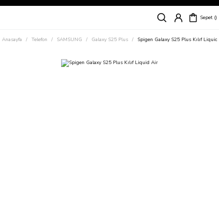
Siparişleriniz
5 İş Günü İçerisinde Kargoda!
Sepet
Kapıda Ödeme Kolaylığı, Kredi Kartı ile Taksitli Hızlı ve Güvenli Alışveriş!
Hemen Keşfet!
Anasayfa
Telefon
SAMSUNG
Galaxy S25 Plus
Spigen Galaxy S25 Plus Kılıf Liquid
Süper İndirimli Fiyatlar
Hemen Tıkla Alışverişe Başla!