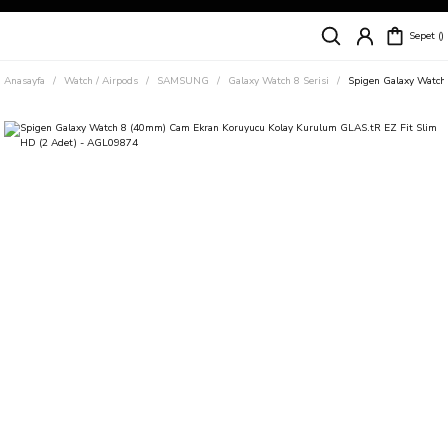
Siparişleriniz
5 İş Günü İçerisinde Kargoda!
Sepet
Kapıda Ödeme Kolaylığı, Kredi Kartı ile Taksitli Hızlı ve Güvenli Alışveriş!
Hemen Keşfet!
Anasayfa
Watch / Airpods
SAMSUNG
Galaxy Watch 8 Serisi
Spigen Galaxy Watch
Süper İndirimli Fiyatlar
Hemen Tıkla Alışverişe Başla!