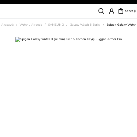
Siparişleriniz
5 İş Günü İçerisinde Kargoda!
Sepet
Kapıda Ödeme Kolaylığı, Kredi Kartı ile Taksitli Hızlı ve Güvenli Alışveriş!
Hemen Keşfet!
Anasayfa
Watch / Airpods
SAMSUNG
Galaxy Watch 8 Serisi
Spigen Galaxy Watch
Süper İndirimli Fiyatlar
Hemen Tıkla Alışverişe Başla!