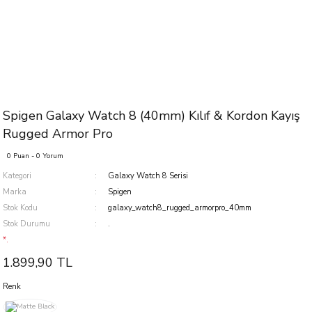
Spigen Galaxy Watch 8 (40mm) Kılıf & Kordon Kayış
Rugged Armor Pro
0 Puan - 0 Yorum
Kategori
Galaxy Watch 8 Serisi
Marka
Spigen
Stok Kodu
galaxy_watch8_rugged_armorpro_40mm
Stok Durumu
.
*.
1.899,90 TL
Renk