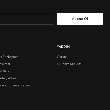
Abone Ol
YARDIM
ış Sözleşmesi
Garanti
eslimat
Kullanım Kılavuzu
üvenlik
ade Şartları
lerin Korunması Kanunu
IdeaSoft
®