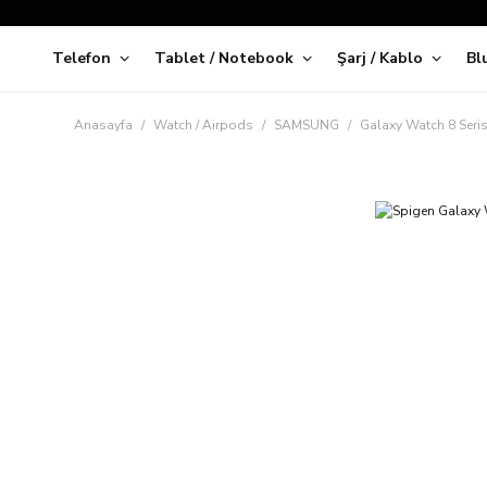
Telefon
Tablet / Notebook
Şarj / Kablo
Bl
Kap
Anasayfa
Watch / Airpods
SAMSUNG
Galaxy Watch 8 Seris