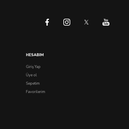
HESABIM
Giriş Yap
Üye ol
Sepetim
Favorilerim