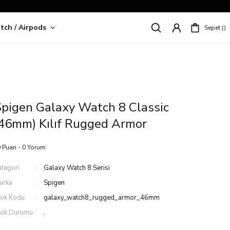
tch / Airpods
Sepet
riş!
pigen Galaxy Watch 8 Classic
46mm) Kılıf Rugged Armor
 Puan - 0 Yorum
ategori
Galaxy Watch 8 Serisi
arka
Spigen
tok Kodu
galaxy_watch8_rugged_armor_46mm
tok Durumu
.