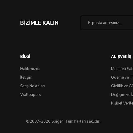
BİZİMLE KALIN
BİLGİ
ALIŞVERİŞ
Hakkımızda
Mesafeli Sat
İletişim
Ödeme ve T
Satış Noktaları
Gizlilik ve G
Wallpapers
Değişim ve İ
Kişisel Veri
©2007-2026 Spigen, Tüm hakları saklıdır.