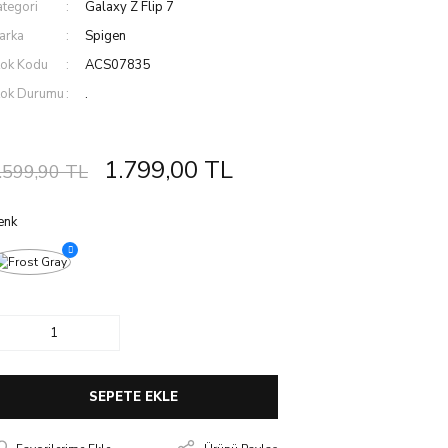
ategori
Galaxy Z Flip 7
arka
Spigen
tok Kodu
ACS07835
tok Durumu
.
1.799,00 TL
.599,90 TL
enk
SEPETE EKLE