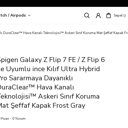
tch / Airpods
Sepet
riş!
ıklı DuraClear™ Hava Kanalı Teknolojisi™ Askeri Sınıf Koruma Mat Şeffaf Kapak F
pigen Galaxy Z Flip 7 FE / Z Flip 6
le Uyumlu ince Kılıf Ultra Hybrid
ro Sararmaya Dayanıklı
DuraClear™ Hava Kanalı
eknolojisi™ Askeri Sınıf Koruma
at Şeffaf Kapak Frost Gray
 Puan - 0 Yorum