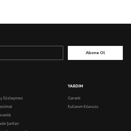
Abone Ol
YARDIM
ış Sözleşmesi
Garanti
eslimat
Kullanım Kılavuzu
üvenlik
ade Şartları