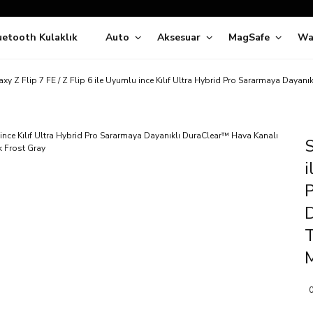
Siparişleriniz
5 İş Günü İçerisinde Kargoda!
uetooth Kulaklık
Auto
Aksesuar
MagSafe
Wa
ıda Ödeme Kolaylığı, Kredi Kartı ile Taksitli Hızlı ve Güvenli Alışve
Hemen Keşfet!
Süper İndirimli Fiyatlar
xy Z Flip 7 FE / Z Flip 6 ile Uyumlu ince Kılıf Ultra Hybrid Pro Sararmaya Dayan
Hemen Tıkla Alışverişe Başla!
S
i
P
T
M
0