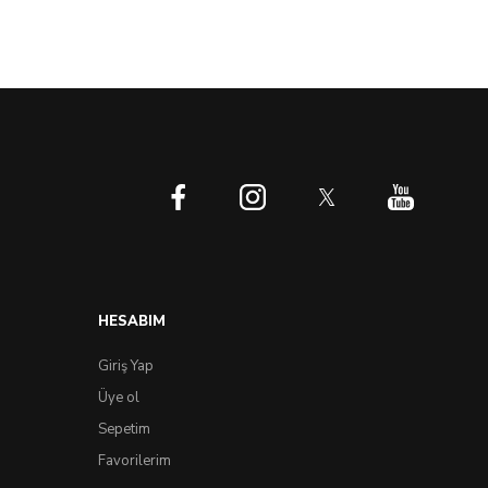
HESABIM
Giriş Yap
Üye ol
Sepetim
Favorilerim