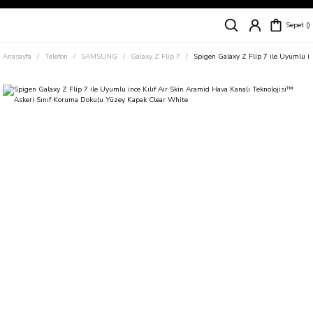
Siparişleriniz
5 İş Günü İçerisinde Kargoda!
Sepet
Kapıda Ödeme Kolaylığı, Kredi Kartı ile Taksitli Hızlı ve Güvenli Alışveriş!
Hemen Keşfet!
Anasayfa
Telefon
SAMSUNG
Galaxy Z Flip 7
Spigen Galaxy Z Flip 7 ile Uyumlu i
Süper İndirimli Fiyatlar
Hemen Tıkla Alışverişe Başla!