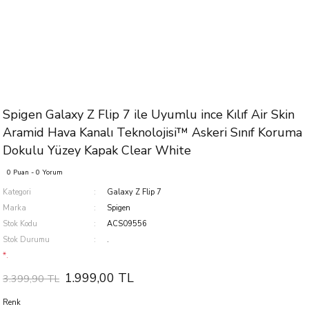
Spigen Galaxy Z Flip 7 ile Uyumlu ince Kılıf Air Skin
Aramid Hava Kanalı Teknolojisi™ Askeri Sınıf Koruma
Dokulu Yüzey Kapak Clear White
0 Puan - 0 Yorum
Kategori
Galaxy Z Flip 7
Marka
Spigen
Stok Kodu
ACS09556
Stok Durumu
.
*.
1.999,00 TL
3.399,90 TL
Renk