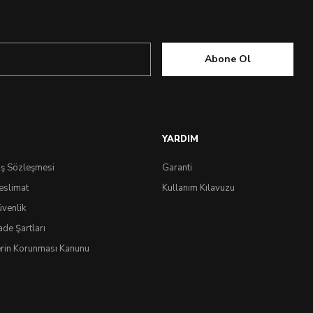
Abone Ol
YARDIM
ış Sözleşmesi
Garanti
eslimat
Kullanım Kılavuzu
üvenlik
ade Şartları
lerin Korunması Kanunu