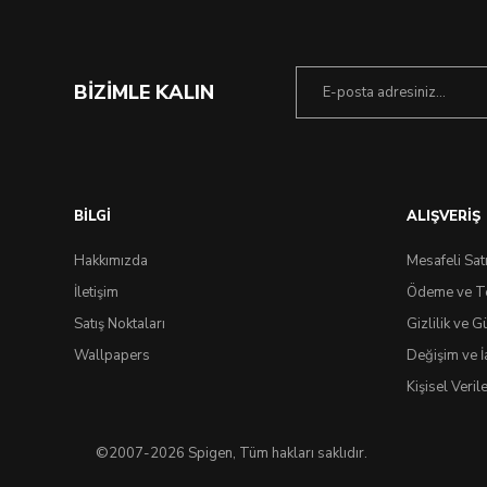
BİZİMLE KALIN
BİLGİ
ALIŞVERİŞ
Hakkımızda
Mesafeli Sat
İletişim
Ödeme ve T
Satış Noktaları
Gizlilik ve G
Wallpapers
Değişim ve İ
Kişisel Veri
©2007-2026 Spigen, Tüm hakları saklıdır.