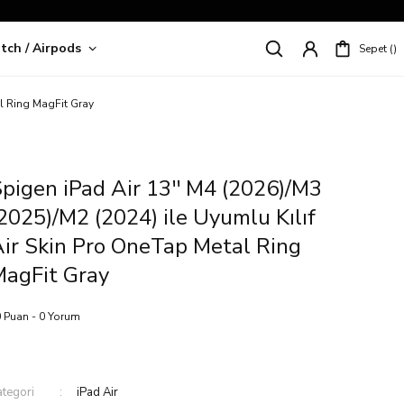
tch / Airpods
Sepet
riş!
al Ring MagFit Gray
pigen iPad Air 13'' M4 (2026)/M3
2025)/M2 (2024) ile Uyumlu Kılıf
ir Skin Pro OneTap Metal Ring
MagFit Gray
 Puan - 0 Yorum
ategori
iPad Air