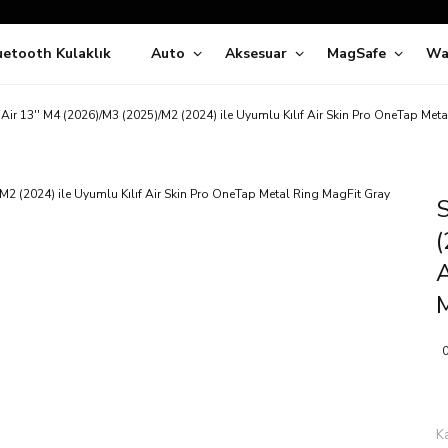
Siparişleriniz
5 İş Günü İçerisinde Kargoda!
uetooth Kulaklık
Auto
Aksesuar
MagSafe
Wa
ıda Ödeme Kolaylığı, Kredi Kartı ile Taksitli Hızlı ve Güvenli Alışve
Hemen Keşfet!
Süper İndirimli Fiyatlar
Air 13'' M4 (2026)/M3 (2025)/M2 (2024) ile Uyumlu Kılıf Air Skin Pro OneTap Met
Hemen Tıkla Alışverişe Başla!
S
(
A
0
K