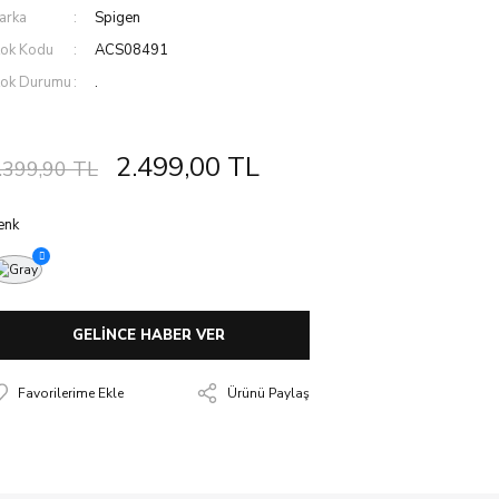
arka
Spigen
tok Kodu
ACS08491
tok Durumu
.
2.499,00 TL
.399,90 TL
enk
GELİNCE HABER VER
Ürünü Paylaş