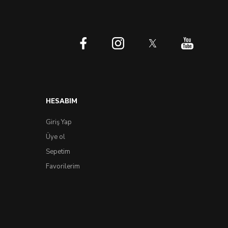
HESABIM
Giriş Yap
Üye ol
Sepetim
Favorilerim